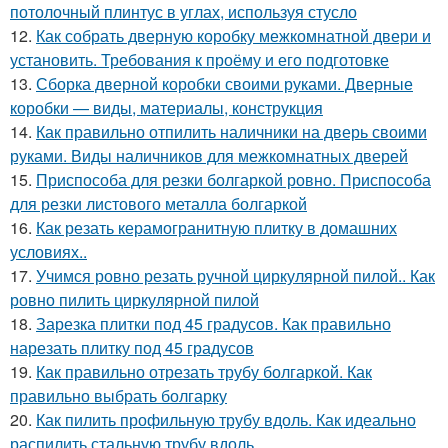
потолочный плинтус в углах, используя стусло
12.
Как собрать дверную коробку межкомнатной двери и
установить. Требования к проёму и его подготовке
13.
Сборка дверной коробки своими руками. Дверные
коробки — виды, материалы, конструкция
14.
Как правильно отпилить наличники на дверь своими
руками. Виды наличников для межкомнатных дверей
15.
Приспособа для резки болгаркой ровно. Приспособа
для резки листового металла болгаркой
16.
Как резать керамогранитную плитку в домашних
условиях..
17.
Учимся ровно резать ручной циркулярной пилой.. Как
ровно пилить циркулярной пилой
18.
Зарезка плитки под 45 градусов. Как правильно
нарезать плитку под 45 градусов
19.
Как правильно отрезать трубу болгаркой. Как
правильно выбрать болгарку
20.
Как пилить профильную трубу вдоль. Как идеально
распилить стальную трубу вдоль