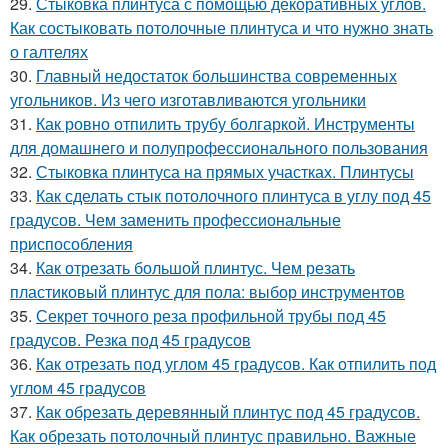
29.
Стыковка плинтуса с помощью декоративных углов.
Как состыковать потолочные плинтуса и что нужно знать
о галтелях
30.
Главный недостаток большинства современных
угольников. Из чего изготавливаются угольники
31.
Как ровно отпилить трубу болгаркой. Инструменты
для домашнего и полупрофессионального пользования
32.
Стыковка плинтуса на прямых участках. Плинтусы
33.
Как сделать стык потолочного плинтуса в углу под 45
градусов. Чем заменить профессиональные
приспособления
34.
Как отрезать большой плинтус. Чем резать
пластиковый плинтус для пола: выбор инструментов
35.
Секрет точного реза профильной трубы под 45
градусов. Резка под 45 градусов
36.
Как отрезать под углом 45 градусов. Как отпилить под
углом 45 градусов
37.
Как обрезать деревянный плинтус под 45 градусов.
Как обрезать потолочный плинтус правильно. Важные