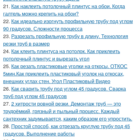
21.
Как наклеить потолочный плинтус на обои. Когда
галтель можно крепить на обои?
22.
Как идеально изогнуть профильную трубу под углом
90 градусов. Сложности процесса
23.
Разрезать профильную трубу в длину. Технология
резки труб в размер
24.
Как клеить плинтуса на потолок. Как приклеить
потолочный плинтус и вырезать угол
25.
Как резать пластиковые уголки на откосы. ОТКОС
5мин.Как приклеить пластиковый уголок на откосах,
внешних углах стен. Угол Пластиковый Видео
26.
Как сварить трубу под углом 45 градусов. Сварка
труб под углом 45 градусов
27.
2 хитрости ровной резки. Демонтаж труб — это
трудоёмкий, грязный и пыльный процесс. Каждый
сантехник задумывается, каким образом его упростить.
28.
Простой способ, как отрезать круглую трубу под 45
градусов. Выполнение работы