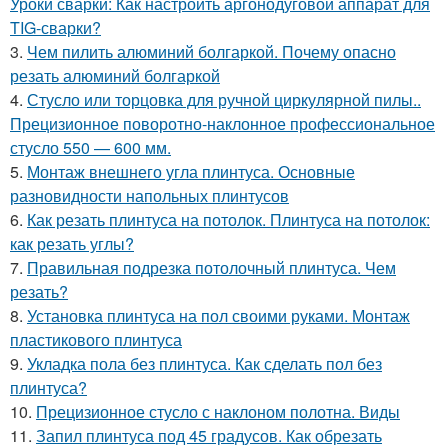
Уроки сварки: Как настроить аргонодуговой аппарат для
TIG-сварки?
3.
Чем пилить алюминий болгаркой. Почему опасно
резать алюминий болгаркой
4.
Стусло или торцовка для ручной циркулярной пилы..
Прецизионное поворотно-наклонное профессиональное
стусло 550 — 600 мм.
5.
Монтаж внешнего угла плинтуса. Основные
разновидности напольных плинтусов
6.
Как резать плинтуса на потолок. Плинтуса на потолок:
как резать углы?
7.
Правильная подрезка потолочный плинтуса. Чем
резать?
8.
Установка плинтуса на пол своими руками. Монтаж
пластикового плинтуса
9.
Укладка пола без плинтуса. Как сделать пол без
плинтуса?
10.
Прецизионное стусло с наклоном полотна. Виды
11.
Запил плинтуса под 45 градусов. Как обрезать