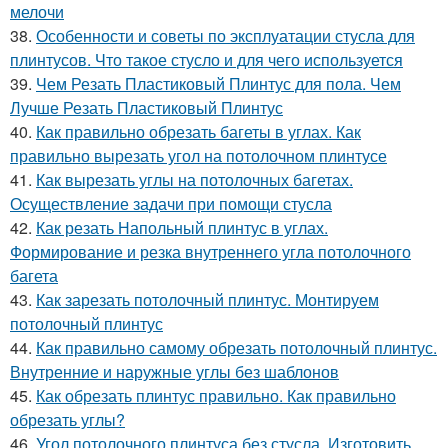
мелочи
38.
Особенности и советы по эксплуатации стусла для
плинтусов. Что такое стусло и для чего используется
39.
Чем Резать Пластиковый Плинтус для пола. Чем
Лучше Резать Пластиковый Плинтус
40.
Как правильно обрезать багеты в углах. Как
правильно вырезать угол на потолочном плинтусе
41.
Как вырезать углы на потолочных багетах.
Осуществление задачи при помощи стусла
42.
Как резать Напольный плинтус в углах.
Формирование и резка внутреннего угла потолочного
багета
43.
Как зарезать потолочный плинтус. Монтируем
потолочный плинтус
44.
Как правильно самому обрезать потолочный плинтус.
Внутренние и наружные углы без шаблонов
45.
Как обрезать плинтус правильно. Как правильно
обрезать углы?
46.
Угол потолочного плинтуса без стусла. Изготовить