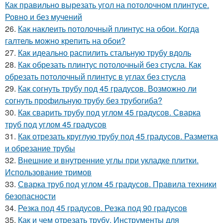
Как правильно вырезать угол на потолочном плинтусе.
Ровно и без мучений
26.
Как наклеить потолочный плинтус на обои. Когда
галтель можно крепить на обои?
27.
Как идеально распилить стальную трубу вдоль
28.
Как обрезать плинтус потолочный без стусла. Как
обрезать потолочный плинтус в углах без стусла
29.
Как согнуть трубу под 45 градусов. Возможно ли
согнуть профильную трубу без трубогиба?
30.
Как сварить трубу под углом 45 градусов. Сварка
труб под углом 45 градусов
31.
Как отрезать круглую трубу под 45 градусов. Разметка
и обрезание трубы
32.
Внешние и внутренние углы при укладке плитки.
Использование тримов
33.
Сварка труб под углом 45 градусов. Правила техники
безопасности
34.
Резка под 45 градусов. Резка под 90 градусов
35.
Как и чем отрезать трубу. Инструменты для