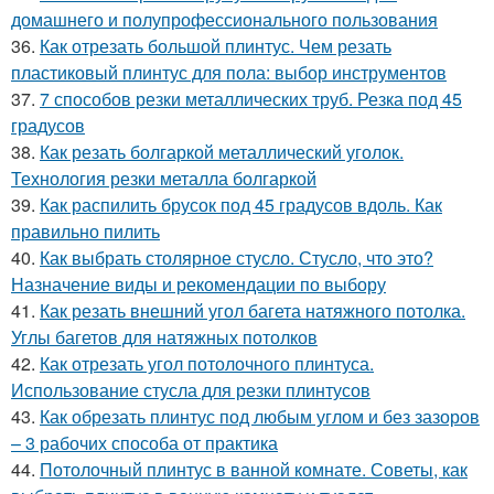
домашнего и полупрофессионального пользования
36.
Как отрезать большой плинтус. Чем резать
пластиковый плинтус для пола: выбор инструментов
37.
7 способов резки металлических труб. Резка под 45
градусов
38.
Как резать болгаркой металлический уголок.
Технология резки металла болгаркой
39.
Как распилить брусок под 45 градусов вдоль. Как
правильно пилить
40.
Как выбрать столярное стусло. Стусло, что это?
Назначение виды и рекомендации по выбору
41.
Как резать внешний угол багета натяжного потолка.
Углы багетов для натяжных потолков
42.
Как отрезать угол потолочного плинтуса.
Использование стусла для резки плинтусов
43.
Как обрезать плинтус под любым углом и без зазоров
– 3 рабочих способа от практика
44.
Потолочный плинтус в ванной комнате. Советы, как