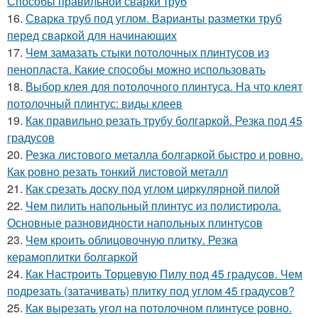
Способы правильной сварки труб
16.
Сварка труб под углом. Варианты разметки труб
перед сваркой для начинающих
17.
Чем замазать стыки потолочных плинтусов из
пенопласта. Какие способы можно использовать
18.
Выбор клея для потолочного плинтуса. На что клеят
потолочный плинтус: виды клеев
19.
Как правильно резать трубу болгаркой. Резка под 45
градусов
20.
Резка листового металла болгаркой быстро и ровно.
Как ровно резать тонкий листовой металл
21.
Как срезать доску под углом циркулярной пилой
22.
Чем пилить напольный плинтус из полистирола.
Основные разновидности напольных плинтусов
23.
Чем кроить облицовочную плитку. Резка
керамоплитки болгаркой
24.
Как Настроить Торцевую Пилу под 45 градусов. Чем
подрезать (затачивать) плитку под углом 45 градусов?
25.
Как вырезать угол на потолочном плинтусе ровно.