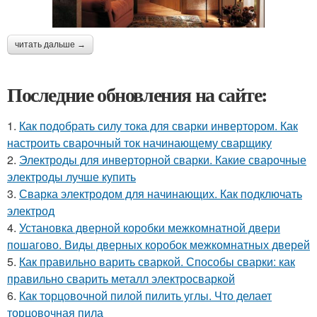
читать дальше →
Последние обновления на сайте:
1.
Как подобрать силу тока для сварки инвертором. Как
настроить сварочный ток начинающему сварщику
2.
Электроды для инверторной сварки. Какие сварочные
электроды лучше купить
3.
Сварка электродом для начинающих. Как подключать
электрод
4.
Установка дверной коробки межкомнатной двери
пошагово. Виды дверных коробок межкомнатных дверей
5.
Как правильно варить сваркой. Способы сварки: как
правильно сварить металл электросваркой
6.
Как торцовочной пилой пилить углы. Что делает
торцовочная пила