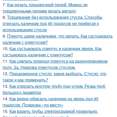
7.
Как резать торцовочной пилой. Можно ли
торцовочными пилами резать металл
8.
Торцевание без использования стусла. Способы
отрезать наличник под 45 градусов не прибегая к
использованию стусла
9.
Плинтус шире наличника, что делать. Как состыковать
наличник с плинтусом?
10.
Как состыковать плинтус и наличник двери. Как
состыковать наличник с плинтусом?
11.
Как сделать переход плинтуса на разноуровневом
полу. 2а. Нарезка плинтусов стуслом.
12.
Прецизионное стусло, какое выбрать. Стусло: что
такое и как применить?
13.
Как отрезать круглую трубу под углом. Резка труб
большого диаметра
14.
Как верно обрезать наличник на дверь под 45
градусов. Подрезка «по месту»
15.
Как варить трубы электросваркой правильно.