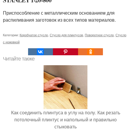
STANLEY 1-20-800
Приспособление с металлическим основанием для
распиливания заготовок из всех типов материалов.
Категории:
Коробчатое стусло
,
Стусло для плинтусов
,
Поворотное стусло
,
Стусло
с ножовкой
Читайте также
Как соединить плинтуса в углу на полу. Как резать
потолочный плинтус и напольный и правильно
стыковать