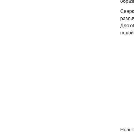
образ
Сварк
разли
Для о
подой
Нельз