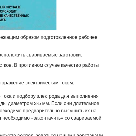
лежащим образом подготовленное рабочее
асположить свариваемые заготовки.
тков. В противном случае качество работы
оражение электрическим током.
о тока и подбору электрода для выполнения
ды диаметром 3-5 мм. Если они длительное
Необходимо предварительно высушить их на
ы необходимо «законтачить» со свариваемой
а можете воcпользоваться нашими верстаками