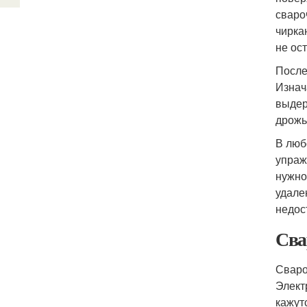
сваро
чирка
не ос
После
Изнач
выдер
дрожь
В люб
упраж
нужно
удале
недос
Сва
Сваро
Элект
кажут