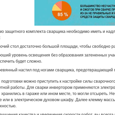
о защитного комплекта сварщика необходимо иметь и над
:
очий стол достаточно большой площади, чтобы свободно р
оший уровень освещения без образования затененных учас
спечить будет сложно.
евянный настил под ногами сварщика, предотвращающий п
 подготовки можно приступить к настройке силы сварочног
етной работы. Для сварки инвертором применяются электро
 хранились в гараже или ином месте, то могли отсыреть. 
е или в электрическом духовом шкафу. Далее клемму масс
хностью.
лучшения качества и увеличения скорости работ, вы всегд