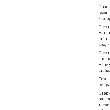
Прави
выпол
крите
Элект
матер
этого
соеди
Элект
состо
мере 
стаби
Разны
не тр
Сварк
овлад
трени