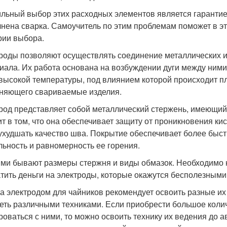
льный выбор этих расходных элементов является гарантией 
нена сварка. Самоучитель по этим проблемам поможет в э
рии выбора.
роды позволяют осуществлять соединение металлических и
иала. Их работа основана на возбуждении дуги между ними
 высокой температуры, под влиянием которой происходит п
няющего свариваемые изделия.
род представляет собой металлический стержень, имеющий 
ит в том, что она обеспечивает защиту от проникновения кис
ухудшать качество шва. Покрытие обеспечивает более быстр
льность и равномерность ее горения.
ми бывают размеры стержня и виды обмазок. Необходимо н
атить деньги на электроды, которые окажутся бесполезными
а электродом для чайников рекомендует освоить разные их
еть различными техниками. Если приобрести большое коли
роваться с ними, то можно освоить технику их ведения до а