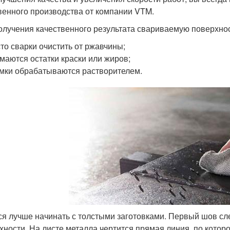
венного производства от компании VTM.
олучения качественного результата свариваемую поверхно
то сварки очистить от ржавчины;
маются остатки краски или жиров;
мки обрабатываются растворителем.
ся лучше начинать с толстыми заготовками. Первый шов сл
хности. На листе металла чертится прямая линия, по котор