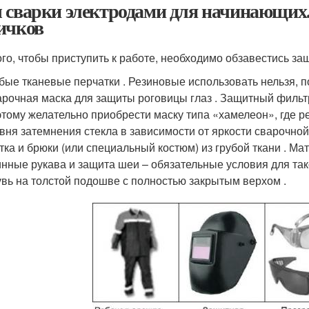
 сварки электродами для начинающих
ичков
ого, чтобы приступить к работе, необходимо обзавестись з
бые тканевые перчатки . Резиновые использовать нельзя, по
рочная маска для защиты роговицы глаз . Защитный фильт
тому желательно приобрести маску типа «хамелеон», где 
вня затемнения стекла в зависимости от яркости сварочной
тка и брюки (или специальный костюм) из грубой ткани . Ма
нные рукава и защита шеи – обязательные условия для та
вь на толстой подошве с полностью закрытым верхом .