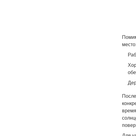
Помим
место
Раб
Хор
обе
Дер
После
конкр
время
солнц
повер
Для у