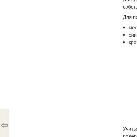
собст
Для п
мес
сни
кро
⇦
Учить
повер