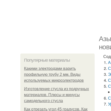
Азы
нов
Сод
Популярные материалы
А
С
Какими электродами варить
Э
профильную трубу 2 мм. Виды
С
используемых микроэлектродов
С
Изготовление стусла из подручных
материалов. Плюсы и минусы
С
самодельного стусла
У
Как отрезать угол 45 градусов. Как