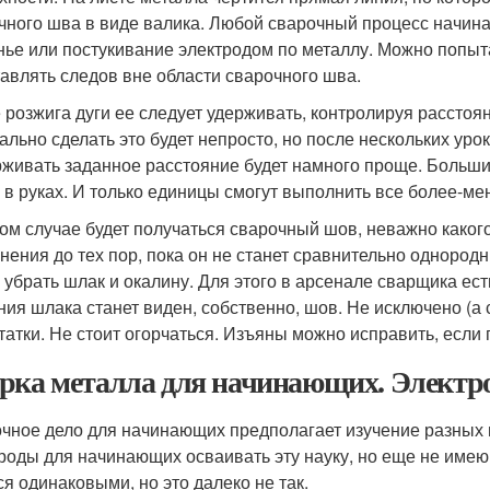
чного шва в виде валика. Любой сварочный процесс начинае
нье или постукивание электродом по металлу. Можно попыт
тавлять следов вне области сварочного шва.
 розжига дуги ее следует удерживать, контролируя расстоя
ально сделать это будет непросто, но после нескольких урок
живать заданное расстояние будет намного проще. Большин
 в руках. И только единицы смогут выполнить все более-ме
ом случае будет получаться сварочный шов, неважно каког
нения до тех пор, пока он не станет сравнительно однород
 убрать шлак и окалину. Для этого в арсенале сварщика е
ния шлака станет виден, собственно, шов. Не исключено (а 
татки. Не стоит огорчаться. Изъяны можно исправить, если
рка металла для начинающих. Электр
чное дело для начинающих предполагает изучение разных 
роды для начинающих осваивать эту науку, но еще не имею
ся одинаковыми, но это далеко не так.