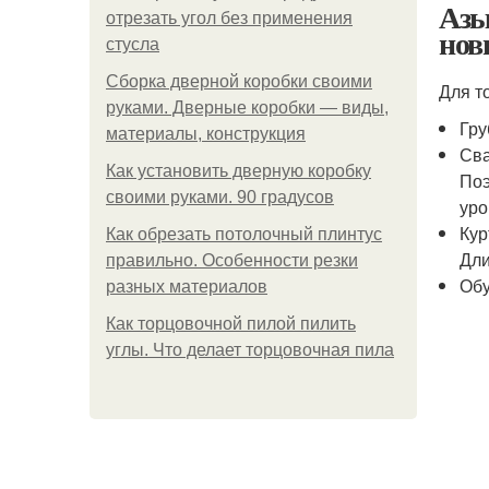
Азы
отрезать угол без применения
нов
стусла
Сборка дверной коробки своими
Для т
руками. Дверные коробки — виды,
Гру
материалы, конструкция
Сва
Как установить дверную коробку
Поэ
своими руками. 90 градусов
уро
Кур
Как обрезать потолочный плинтус
Дли
правильно. Особенности резки
Обу
разных материалов
Как торцовочной пилой пилить
углы. Что делает торцовочная пила