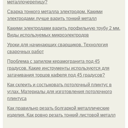
металлочерепицу?
Сварка тонкого металла электродом. Какими
электродами лучше варить тонкий металл
Какими электродами варить профильную трубу 2 мм.
Виды используемых микроэлектродов
Уроки для начинающих сварщиков. Технология
сварочных работ
Проблема с запилом керамогранита под 45
градусов. Какие инструменты используются для
затачивания торцов кафеля под 45 градусов?
Как склеить и состыковать потолочный плинтус в
углах. Материалы для изготовления потолочного
плинтуса
Как правильно резать болгаркой металлические
изделия. Как ровно резать тонкий листовой металл