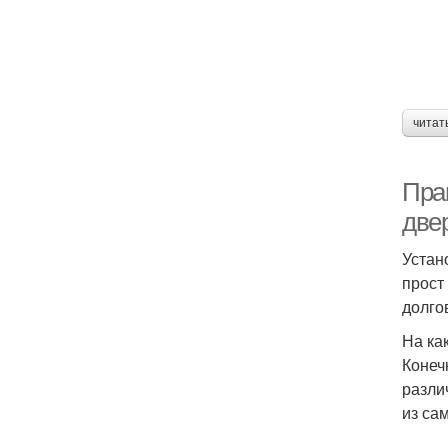
читат
Пра
две
Устан
прост
долго
На ка
Конеч
разли
из са