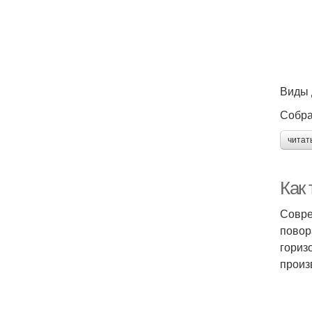
Виды 
Собра
читат
Как
Совре
повор
гориз
произ