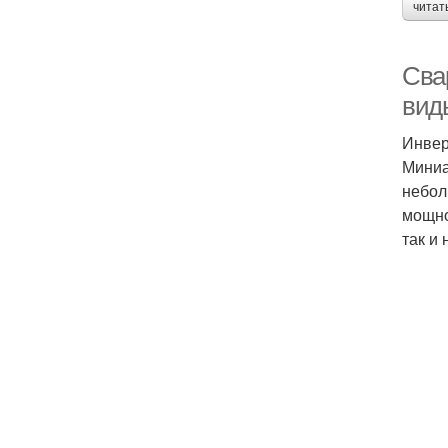
читат
Сва
вид
Инвер
Миниа
небол
мощно
так и