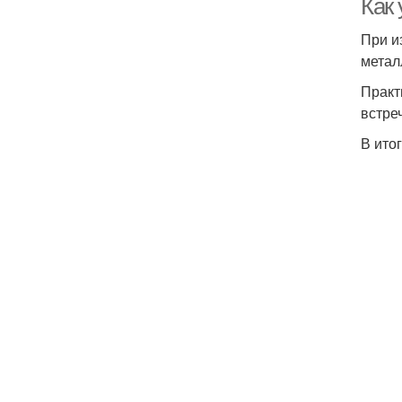
Как 
При и
метал
Практ
встре
В ито