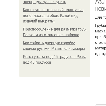
Азы
электроды лучше купить
нов
Как клеить потолочный плинтус из
пенопласта на обои. Какой вид
Для т
изделий выбрать?
Грубы
Приспособление для разметки труб.
маска
Расчет и изготовление шаблона
приоб
стекл
Как собрать дверную коробку
Матер
своими руками. Разметка и замеры
одежд
Резка уголка под 45 градусов. Резка
под 45 градусов