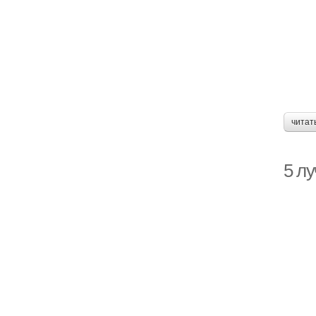
читат
5 л