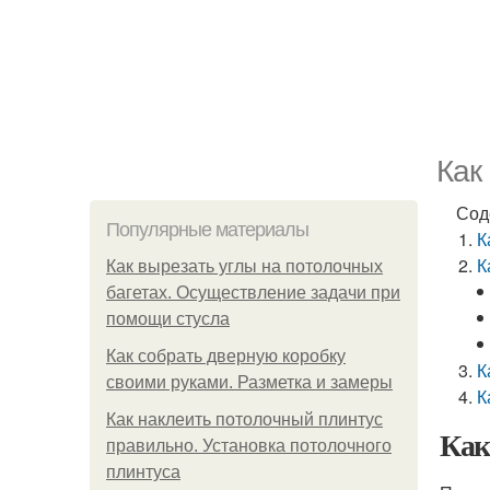
Как
Сод
Популярные материалы
К
К
Как вырезать углы на потолочных
багетах. Осуществление задачи при
помощи стусла
Как собрать дверную коробку
К
своими руками. Разметка и замеры
К
Как наклеить потолочный плинтус
Как
правильно. Установка потолочного
плинтуса