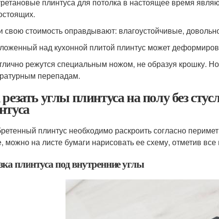
ретановые плинтуса для потолка в настоящее время являю
остоящих.
и свою стоимость оправдывают: влагоустойчивые, довольно
ложенный над кухонной плитой плинтус может деформирова
тлично режутся специальным ножом, не образуя крошку. Но
ратурным перепадам.
 резать углы плинтуса на полу без стус
нтуса
ретенный плинтус необходимо раскроить согласно периметр
, можно на листе бумаги нарисовать ее схему, отметив все
зка плинтуса под внутренние углы