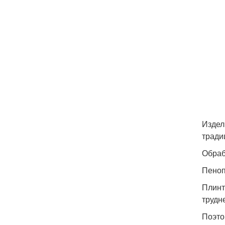
Издел
тради
Обраб
Пеноп
Плинт
трудн
Поэто