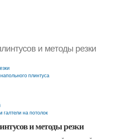
плинтусов и методы резки
езки
ы напольного плинтуса
й
м галтели на потолок
интусов и методы резки