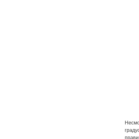
Несмо
граду
прави