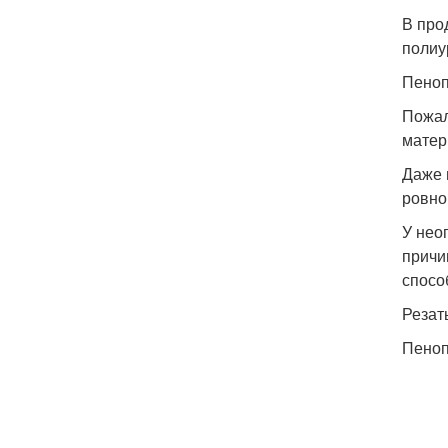
В про
полиу
Пеноп
Пожал
матер
Даже 
ровно
У нео
причи
спосо
Резат
Пеноп