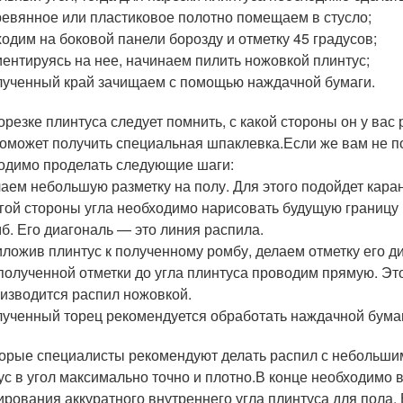
евянное или пластиковое полотно помещаем в стусло;
одим на боковой панели борозду и отметку 45 градусов;
ентируясь на нее, начинаем пилить ножовкой плинтус;
ученный край зачищаем с помощью наждачной бумаги.
орезке плинтуса следует помнить, с какой стороны он у вас
поможет получить специальная шпаклевка.Если же вам не по
одимо проделать следующие шаги:
аем небольшую разметку на полу. Для этого подойдет кар
гой стороны угла необходимо нарисовать будущую границу 
б. Его диагональ — это линия распила.
ложив плинтус к полученному ромбу, делаем отметку его д
полученной отметки до угла плинтуса проводим прямую. Эт
изводится распил ножовкой.
ученный торец рекомендуется обработать наждачной бума
орые специалисты рекомендуют делать распил с небольшим
ус в угол максимально точно и плотно.В конце необходимо 
рования аккуратного внутреннего угла плинтуса для пола. Е