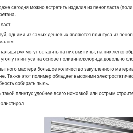
даже сегодня можно встретить изделия из пенопласта (пол
ретана.
ласт
уй, одними из самых дешевых являются плинтуса из пеноп
иалом.
пальцы рук могут оставить на них вмятины, на них легко о
 угол у плинтуса на основе поливинилхлорида довольно сл
пытного мастера большое количество закупленного материа
не. Также этот полимер обладает высокими электростатичес
бность собирать пыль.
ь такой плинтус удобнее всего ножовкой или острым строи
олистирол