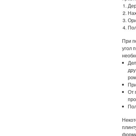
Дер
Нах
Ори
Пол
При п
угол 
необх
Дел
дру
ром
При
От 
про
Пол
Некот
плинт
форми