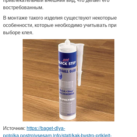
востребованным.
В монтаже такого изделия существуют некоторые
особенности, которые необходимо учитывать при
выборе клея.
Источник:
https://baget-dlya-
potolka.postroivsesam.info/stati/kak-bystro-prikleit-