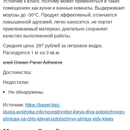
Устойчив к влаге, поэтому может применяться в таких
помещениях как кухни и ванные комнаты. Выдерживает
морозы до -30°С. Продукт эффективный, отличается
повышенной адгезией, легко наносится, не портит
приклеиваемый материал, длительно сохраняет
качество выполненной работы.
Средняя цена: 297 рублей за литровое ведро.
Расходуется 1 кг на 3 кв.м.
клей Олимп Panel Adhesive
Достоинства:
Недостатки:
Не обнаружены.
Источник:
https://baget-bez-
stusla.aystroika.info/novosti/vybor-kleya-dlya-potolochnogo-
plintusa-na-chto-kleyat-potolochnyy-plintus-vidy-kleev