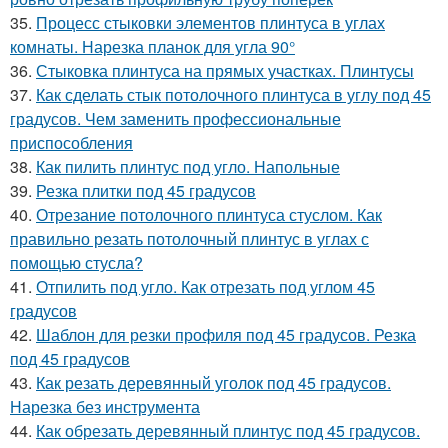
35.
Процесс стыковки элементов плинтуса в углах
комнаты. Нарезка планок для угла 90°
36.
Стыковка плинтуса на прямых участках. Плинтусы
37.
Как сделать стык потолочного плинтуса в углу под 45
градусов. Чем заменить профессиональные
приспособления
38.
Как пилить плинтус под угло. Напольные
39.
Резка плитки под 45 градусов
40.
Отрезание потолочного плинтуса стуслом. Как
правильно резать потолочный плинтус в углах с
помощью стусла?
41.
Отпилить под угло. Как отрезать под углом 45
градусов
42.
Шаблон для резки профиля под 45 градусов. Резка
под 45 градусов
43.
Как резать деревянный уголок под 45 градусов.
Нарезка без инструмента
44.
Как обрезать деревянный плинтус под 45 градусов.