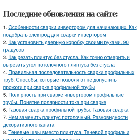
Последние обновления на сайте:
1.
Особенности сварки инвертором для начинающих. Как
подобрать электрод для сварки инвертором
2.
Как установить дверную коробку своими руками. 90
градусов
3.
Как резать плинтус без стусла. Как точно отмерить и
вырезать угол потолочного плинтуса без стусла
4.
Правильная последовательность сварки профильных
труб. Способы, которые позволяют не допустить
прожоги при сварке профильной трубы
5.
Полярность при сварке инвертором профильные
трубы. Понятие полярности тока при сварке
6.
Газовая сварка профильной трубы. Газовая сварка
7.
Чем заменить плинтус потолочный. Разновидности
декоративного каната
8.
Теневые швы вместо плинтуса. Теневой профиль и
скрытый плинтус — особенности