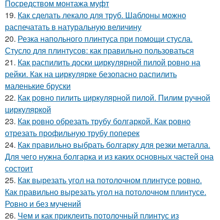
Посредством монтажа муфт
19.
Как сделать лекало для труб. Шаблоны можно
распечатать в натуральную величину
20.
Резка напольного плинтуса при помощи стусла.
Стусло для плинтусов: как правильно пользоваться
21.
Как распилить доски циркулярной пилой ровно на
рейки. Как на циркулярке безопасно распилить
маленькие бруски
22.
Как ровно пилить циркулярной пилой. Пилим ручной
циркуляркой
23.
Как ровно обрезать трубу болгаркой. Как ровно
отрезать профильную трубу поперек
24.
Как правильно выбрать болгарку для резки металла.
Для чего нужна болгарка и из каких основных частей она
состоит
25.
Как вырезать угол на потолочном плинтусе ровно.
Как правильно вырезать угол на потолочном плинтусе.
Ровно и без мучений
26.
Чем и как приклеить потолочный плинтус из