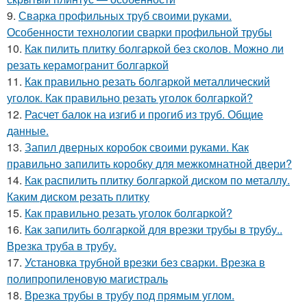
9.
Сварка профильных труб своими руками.
Особенности технологии сварки профильной трубы
10.
Как пилить плитку болгаркой без сколов. Можно ли
резать керамогранит болгаркой
11.
Как правильно резать болгаркой металлический
уголок. Как правильно резать уголок болгаркой?
12.
Расчет балок на изгиб и прогиб из труб. Общие
данные.
13.
Запил дверных коробок своими руками. Как
правильно запилить коробку для межкомнатной двери?
14.
Как распилить плитку болгаркой диском по металлу.
Каким диском резать плитку
15.
Как правильно резать уголок болгаркой?
16.
Как запилить болгаркой для врезки трубы в трубу..
Врезка труба в трубу.
17.
Установка трубной врезки без сварки. Врезка в
полипропиленовую магистраль
18.
Врезка трубы в трубу под прямым углом.