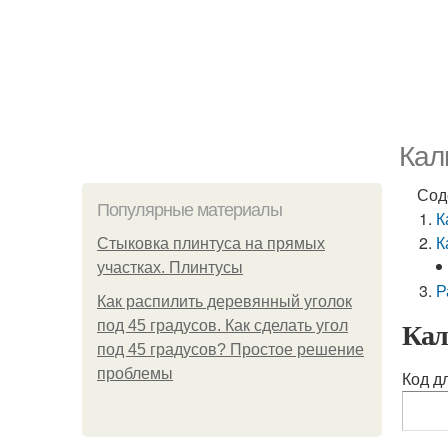
Кал
Сод
Популярные материалы
К
К
Стыковка плинтуса на прямых
участках. Плинтусы
Р
Как распилить деревянный уголок
Кал
под 45 градусов. Как сделать угол
под 45 градусов? Простое решение
проблемы
Код д