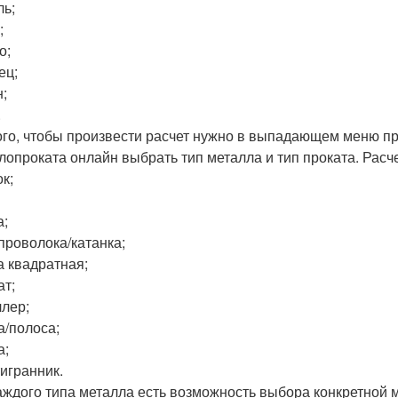
ль;
;
о;
ец;
н;
.
ого, чтобы произвести расчет нужно в выпадающем меню п
лопроката онлайн выбрать тип металла и тип проката. Расче
ок;
а;
/проволока/катанка;
а квадратная;
ат;
ллер;
а/полоса;
а;
тигранник.
аждого типа металла есть возможность выбора конкретной