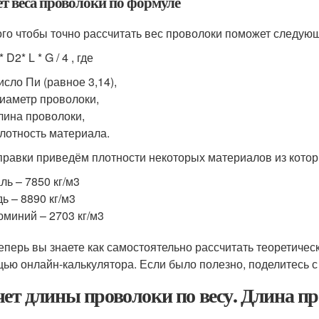
ёт веса проволоки по формуле
ого чтобы точно рассчитать вес проволоки поможет следую
* D
2
* L * G / 4 , где
исло Пи (равное 3,14),
иаметр проволоки,
лина проволоки,
лотность материала.
правки приведём плотности некоторых материалов из котор
ль – 7850 кг/м
3
ь – 8890 кг/м
3
миний – 2703 кг/м
3
теперь вы знаете как самостоятельно рассчитать теоретическ
ью онлайн-калькулятора. Если было полезно, поделитесь с
чет длины проволоки по весу. Длина п