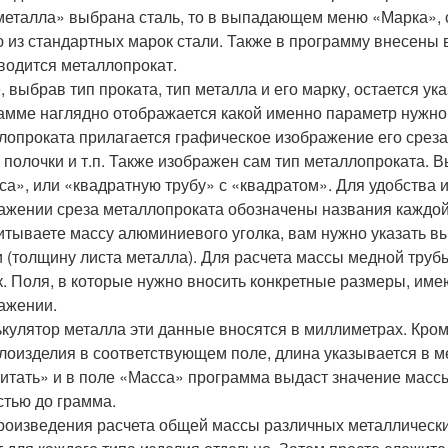
металла» выбрана сталь, то в выпадающем меню «Марка», с
 из стандартных марок стали. Также в программу внесены 
водится металлопрокат.
, выбрав тип проката, тип металла и его марку, остается у
амме наглядно отображается какой именно параметр нужно 
лопроката прилагается графическое изображение его среза
, полочки и т.п. Также изображен сам тип металлопроката. В
са», или «квадратную трубу» с «квадратом». Для удобства
ажении среза металлопроката обозначены названия каждой п
итываете массу алюминиевого уголка, вам нужно указать вы
и (толщину листа металла). Для расчета массы медной труб
к. Поля, в которые нужно вносить конкретные размеры, име
ажении.
ькулятор металла эти данные вносятся в миллиметрах. Кроме
лоизделия в соответствующем поле, длина указывается в мет
итать» и в поле «Масса» программа выдаст значение массы
стью до грамма.
роизведения расчета общей массы различных металлически