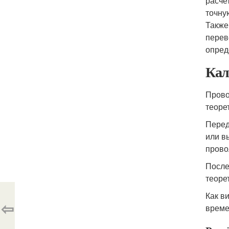
расче
точну
Также
перев
опред
Кал
Прово
теоре
Перед
или в
прово
После
теоре
Как в
⇦
време