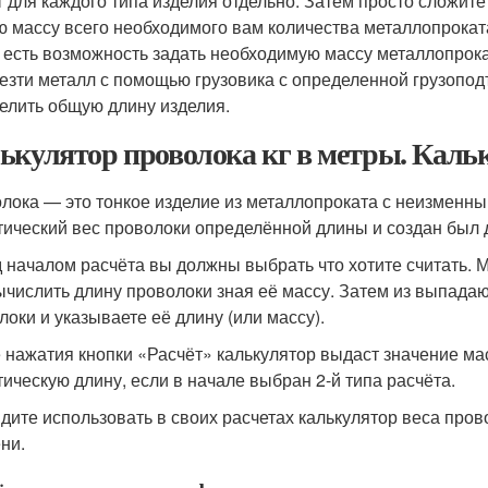
т для каждого типа изделия отдельно. Затем просто сложит
ю массу всего необходимого вам количества металлопрокат
 есть возможность задать необходимую массу металлопрокат
езти металл с помощью грузовика с определенной грузопод
елить общую длину изделия.
ькулятор проволока кг в метры. Каль
лока — это тонкое изделие из металлопроката с неизменны
тический вес проволоки определённой длины и создан был 
 началом расчёта вы должны выбрать что хотите считать. 
ычислить длину проволоки зная её массу. Затем из выпад
локи и указываете её длину (или массу).
 нажатия кнопки «Расчёт» калькулятор выдаст значение ма
тическую длину, если в начале выбран 2-й типа расчёта.
идите использовать в своих расчетах калькулятор веса пров
ни.