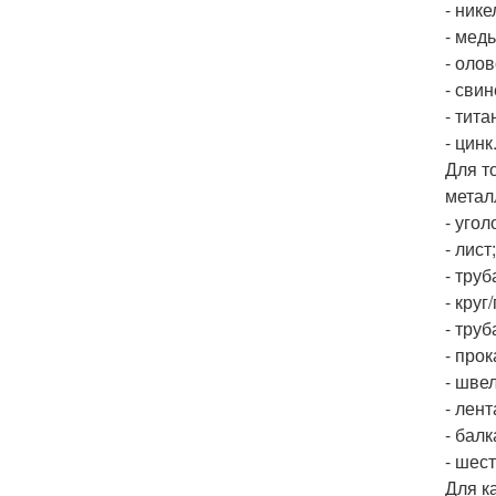
- нике
- медь
- олов
- свин
- тита
- цинк
Для т
метал
- угол
- лист;
- труб
- круг
- труб
- прок
- шве
- лент
- балк
- шес
Для к