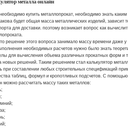
улятор металла онлайн
 необходимо купить металлопрокат, необходимо знать каким 
 какова будет общая масса металлических изделий, зависит
порта для доставки. поэтому возникает вопрос как вычисли
лопроката.
-то решение этого вопроса занимало массу времени даже 
ыполнения необходимых расчетов нужно было знать теорет
лы для вычисления объема различных прокатных форм и т.
а новых решений. Таким решением стал калькулятор метал
ь при составлении любых строительных спецификаций прим
ства таблиц, формул и кропотливых подсчетов. С помощью
н можно рассчитать массу таких металлов:
ь;
;
миний;
за;
нь;
ий;