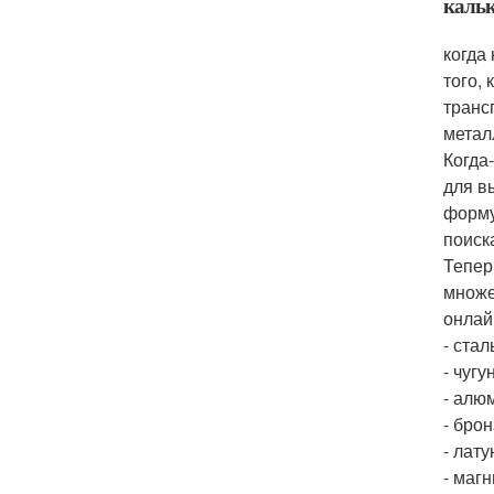
кальк
когда
того,
транс
метал
Когда
для в
форму
поиск
Тепер
множе
онлай
- стал
- чугун
- алю
- брон
- лату
- магн