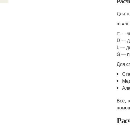
Расч
Для т
m = π 
π — ч
D — д
L — д
G — п
Для с
Ста
Мед
Алю
Всё, 
помощ
Рас