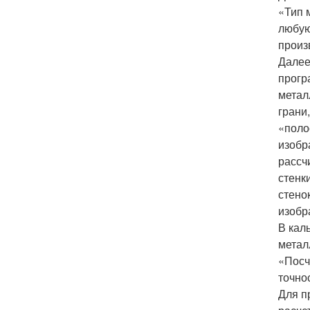
«Тип 
любую
произ
Далее
прогр
метал
грани
«поло
изобр
рассч
стенк
стено
изобр
В кал
метал
«Посч
точно
Для п