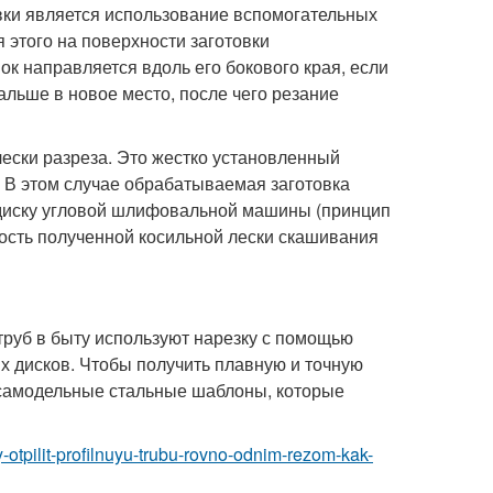
вки является использование вспомогательных
 этого на поверхности заготовки
к направляется вдоль его бокового края, если
льше в новое место, после чего резание
лески разреза. Это жестко установленный
 В этом случае обрабатываемая заготовка
иску угловой шлифовальной машины (принцип
ость полученной косильной лески скашивания
руб в быту используют нарезку с помощью
 дисков. Чтобы получить плавную и точную
 самодельные стальные шаблоны, которые
y-otpilit-profilnuyu-trubu-rovno-odnim-rezom-kak-