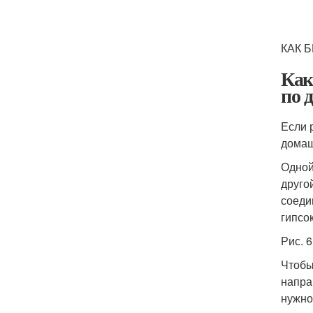
КАК 
Как
по 
Если 
домаш
Одной
друго
соеди
гипсо
Рис. 
Чтобы
напра
нужно