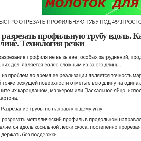
БЫСТРО ОТРЕЗАТЬ ПРОФИЛЬНУЮ ТУБУ ПОД 45°,ПРОСТ
 разрезать профильную трубу вдоль. К
длине. Технология резки
разрезание профиля не вызывает особых затруднений, про
них дел, является более сложным из-за его длины.
 из проблем во время ее реализации является точность мар
й точке режущей поверхности отметьте всю длину на одинак
ните их карандашом, маркером или Пасхальное яйцо, исполь
картона.
6 Разрезание трубы по направляющему углу
 разрезать металлический профиль в продольном направл
вляется вдоль косильной лески скоса, постепенно прорезая
 держать без поддержки.