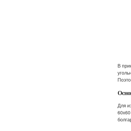
В при
уголь
Поэто
Осно
Для и
60х60
болга