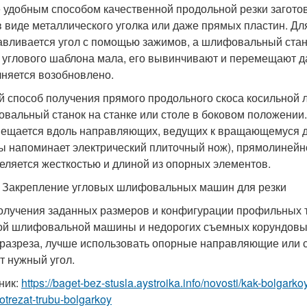
 удобным способом качественной продольной резки загото
в виде металлического уголка или даже прямых пластин. Для
авливается угол с помощью зажимов, а шлифовальный стано
 углового шаблона мала, его вывинчивают и перемещают да
няется возобновлено.
й способ получения прямого продольного скоса косильной 
вальный станок на станке или столе в боковом положении.
ещается вдоль направляющих, ведущих к вращающемуся д
ы напоминает электрический плиточный нож), прямолинейн
еляется жесткостью и длиной из опорных элементов.
7 Закрепление угловых шлифовальных машин для резки
олучения заданных размеров и конфигурации профильных т
ой шлифовальной машины и недорогих съемных корундовых
 разреза, лучше использовать опорные направляющие или
т нужный угол.
ник:
https://baget-bez-stusla.aystroika.info/novosti/kak-bolgarko
otrezat-trubu-bolgarkoy