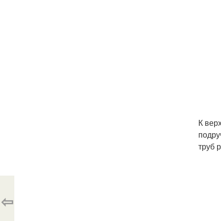
К вер
подру
труб 
⇦