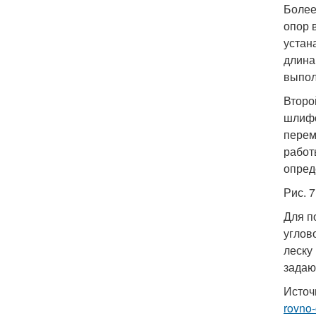
Более
опор 
устан
длина
выпол
Второ
шлифо
перем
работ
опред
Рис. 
Для п
углов
леску
задаю
Источ
rovno-