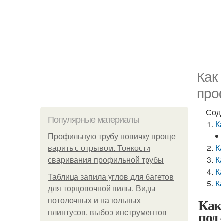
Как
про
Сод
Популярные материалы
К
Профильную трубу новичку проще
К
варить с отрывом. Тонкости
К
сваривания профильной трубы
К
Таблица запила углов для багетов
К
для торцовочной пилы. Виды
Как
потолочных и напольных
под
плинтусов, выбор инструментов