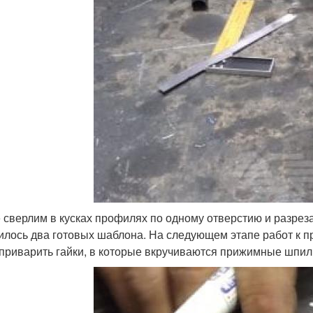
 сверлим в кусках профилях по одному отверстию и разрез
илось два готовых шаблона. На следующем этапе работ к 
 приварить гайки, в которые вкручиваются прижимные шпил