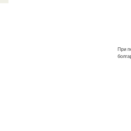
При п
болга