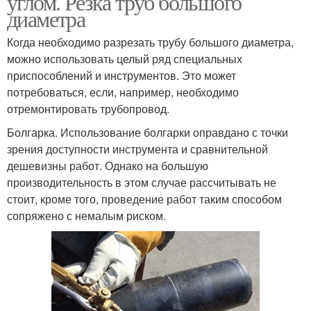
углом. Резка труб большого
диаметра
Когда необходимо разрезать трубу большого диаметра,
Резка с
можно использовать целый ряд специальных
Резка без стусла
использованием
приспособлений и инструментов. Это может
потребоваться, если, например, необходимо
отремонтировать трубопровод.
Болгарка. Использование болгарки оправдано с точки
Резки под углом
Платформа для резки
зрения доступности инструмента и сравнительной
дешевизны работ. Однако на большую
производительность в этом случае рассчитывать не
стоит, кроме того, проведение работ таким способом
сопряжено с немалым риском.