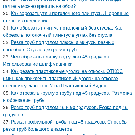
галтель можно крепить на обои?
30.
Как зарезать углы потолочного плинтусы. Неровные
стены и соединения
31.
Как обрезать плинтус потолочный без стусла. Как
обрезать потолочный плинтус в углах без стусла
32.
Резка труб под углом плюсы и минусы разных
способов. Стусло для резки труб
33.
Чем обрезать плитку под углом 45 градусов.
Использование шлифмашинки
34.
Как резать пластиковые уголки на откосы. ОТКОС
5мин.Как приклеить пластиковый уголок на откосах,
внешних углах стен. Угол Пластиковый Видео
35.
Как отрезать круглую трубу под 45 градусов. Разметка
и обрезание трубы
36.
Резка труб под углом 45 и 90 градусов. Резка под 45
градусов
37.
Резка профильной трубы под 45 градусов. Способы
резки труб большого диаметра