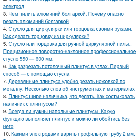
электрод
3.
Чем пилить алюминий болгаркой. Почему опасно
резать алюминий болгаркой
4.
Стусло для циркулярки или торцовка своими руками.
Как сделать торцовку из циркулярки?
5.
Стусло или торцовка для ручной циркулярной пилы..
Прецизионное поворотно-наклонное профессиональное
стусло 550 — 600 мм.
6.
Как разрезать потолочный плинтус в углах. Первый
способ — с помощью стусла
7.
Деревянные плинтуса удобно резать ножовкой по
металлу. Несколько слов об инструментах и материалах
8.
Плинтус шире наличника, что делать. Как состыковать
наличник с плинтусом?
9.
Всегда ли нужны напольные плинтусы. Какую
функцию выполняет плинтус и можно ли обойтись без
него
10.
Какими электродами варить профильную трубу 2 мм.