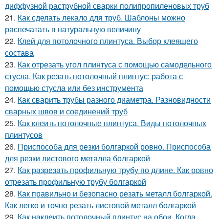
диффузной раструбной сварки полипропиленовых труб
21.
Как сделать лекало для труб. Шаблоны можно
распечатать в натуральную величину
22.
Клей для потолочного плинтуса. Выбор клеящего
состава
23.
Как отрезать угол плинтуса с помощью самодельного
стусла. Как резать потолочный плинтус: работа с
помощью стусла или без инструмента
24.
Как сварить трубы разного диаметра. Разновидности
сварных швов и соединений труб
25.
Как клеить потолочные плинтуса. Виды потолочных
плинтусов
26.
Приспособа для резки болгаркой ровно. Приспособа
для резки листового металла болгаркой
27.
Как разрезать профильную трубу по длине. Как ровно
отрезать профильную трубу болгаркой
28.
Как правильно и безопасно резать металл болгаркой.
Как легко и точно резать листовой металл болгаркой
29.
Как наклеить потолочный плинтус на обои. Когда