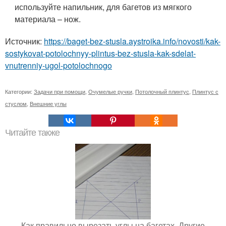
используйте напильник, для багетов из мягкого
материала – нож.
Источник:
https://baget-bez-stusla.aystroika.info/novosti/kak-
sostykovat-potolochnyy-plintus-bez-stusla-kak-sdelat-
vnutrenniy-ugol-potolochnogo
Категории:
Задачи при помощи
,
Очумелые ручки
,
Потолочный плинтус
,
Плинтус с
стуслом
,
Внешние углы
Читайте также
Как правильно вырезать углы на багетах. Другие