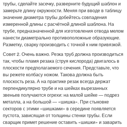
трубы, сделайте засечку, разверните будущий шаблон и
замерьте длину окружности. Меняя при вводе в таблицу
значение диаметра трубы добейтесь совпадения
измеренной длины с расчётной длиной шаблона. На
трубе, предназначенной для изготовления отвода мелом
нанести диаметрально противоположные образующие.
Разметку, сварку производить с точной к ним привязкой.
Совет 2. Очень важно. Резка труб должна производиться
так, чтобы пламя резака (струя кислорода) двигалось в
плоскости предполагаемого сечения. Представьте, что
вы режете колбасу ножом. Такова должна быть
плоскость реза. А на практике резак всегда держат
перпендикулярно трубе и на шейках вырезанных
звеньев получаются огрехи: на малой шейке — подрез
металла, а на большой — «шишка». При стыковке
секторов с этими «шишками» в середине появляется
пустота, зависящая от толщины стенки трубы. Если
сварщик примет решение оставить «шишки» и заварить