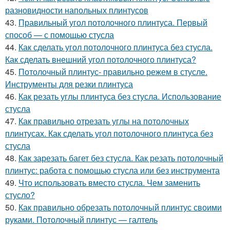
разновидности напольных плинтусов
43.
Правильный угол потолочного плинтуса. Первый
способ — с помощью стусла
44.
Как сделать угол потолочного плинтуса без стусла.
Как сделать внешний угол потолочного плинтуса?
45.
Потолочный плинтус- правильно режем в стусле.
Инструменты для резки плинтуса
46.
Как резать углы плинтуса без стусла. Использование
стусла
47.
Как правильно отрезать углы на потолочных
плинтусах. Как сделать угол потолочного плинтуса без
стусла
48.
Как зарезать багет без стусла. Как резать потолочный
плинтус: работа с помощью стусла или без инструмента
49.
Что использовать вместо стусла. Чем заменить
стусло?
50.
Как правильно обрезать потолочный плинтус своими
руками. Потолочный плинтус — галтель