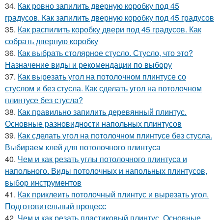
34.
Как ровно запилить дверную коробку под 45
градусов. Как запилить дверную коробку под 45 градусов
35.
Как распилить коробку двери под 45 градусов. Как
собрать дверную коробку
36.
Как выбрать столярное стусло. Стусло, что это?
Назначение виды и рекомендации по выбору
37.
Как вырезать угол на потолочном плинтусе со
стуслом и без стусла. Как сделать угол на потолочном
плинтусе без стусла?
38.
Как правильно запилить деревянный плинтус.
Основные разновидности напольных плинтусов
39.
Как сделать угол на потолочном плинтусе без стусла.
Выбираем клей для потолочного плинтуса
40.
Чем и как резать углы потолочного плинтуса и
напольного. Виды потолочных и напольных плинтусов,
выбор инструментов
41.
Как приклеить потолочный плинтус и вырезать угол.
Подготовительный процесс
42.
Чем и как резать пластиковый плинтус. Основные