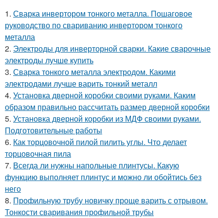
1.
Сварка инвертором тонкого металла. Пошаговое
руководство по свариванию инвертором тонкого
металла
2.
Электроды для инверторной сварки. Какие сварочные
электроды лучше купить
3.
Сварка тонкого металла электродом. Какими
электродами лучше варить тонкий металл
4.
Установка дверной коробки своими руками. Каким
образом правильно рассчитать размер дверной коробки
5.
Установка дверной коробки из МДФ своими руками.
Подготовительные работы
6.
Как торцовочной пилой пилить углы. Что делает
торцовочная пила
7.
Всегда ли нужны напольные плинтусы. Какую
функцию выполняет плинтус и можно ли обойтись без
него
8.
Профильную трубу новичку проще варить с отрывом.
Тонкости сваривания профильной трубы