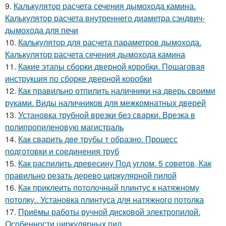
9.
Калькулятор расчета сечения дымохода камина.
Калькулятор расчета внутреннего диаметра сэндвич-
дымохода для печи
10.
Калькулятор для расчета параметров дымохода.
Калькулятор расчета сечения дымохода камина
11.
Какие этапы сборки дверной коробки. Пошаговая
инструкция по сборке дверной коробки
12.
Как правильно отпилить наличники на дверь своими
руками. Виды наличников для межкомнатных дверей
13.
Установка трубной врезки без сварки. Врезка в
полипропиленовую магистраль
14.
Как сварить две трубы т образно. Процесс
подготовки и соединения труб
15.
Как распилить древесину Под углом. 5 советов, Как
правильно резать дерево циркулярной пилой
16.
Как приклеить потолочный плинтус к натяжному
потолку.. Установка плинтуса для натяжного потолка
17.
Приёмы работы ручной дисковой электропилой.
Особенности циркулярных пил