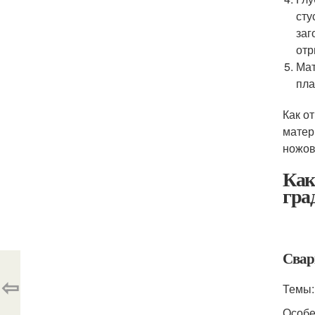
сту
заг
отр
Мат
пла
Как о
матер
ножов
Как
гра
Свар
⇦
Темы:
Особе