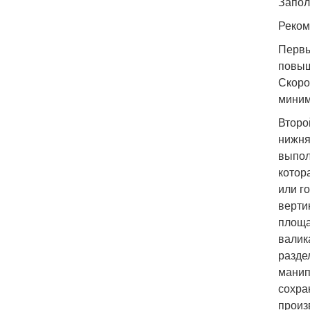
Запол
Реком
Первы
повыш
Скоро
миним
Второ
нижня
выпол
котор
или г
верти
площа
валик
разде
манип
сохра
произ