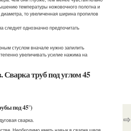
овышению температуры ножовочного полотна и
о диаметра, то увеличенная ширина пропилов
ла следует однозначно предпочитать
сарным стуслом вначале нужно запилить
степенно увеличивать усилие нажима на
. Сварка труб под углом 45
убы под 45°)
⇨
дуговая сварка.
стве. Необходимо иметь навык в сварке швов