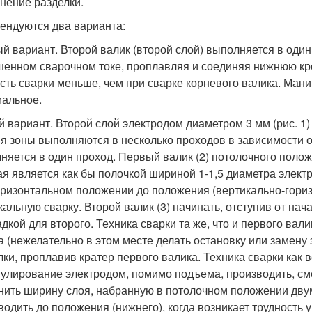
нение разделки.
ендуются два варианта:
й вариант. Второй валик (второй слой) выполняется в оди
енном сварочном токе, проплавляя и соединяя нижнюю кро
сть сварки меньше, чем при сварке корневого валика. Ман
альное.
й вариант. Второй слой электродом диаметром 3 мм (рис. 
я зоны выполняются в несколько проходов в зависимости о
няется в один проход. Первый валик (2) потолочного поло
ая является как бы полочкой шириной 1-1,5 диаметра элект
оризонтальном положении до положения (вертикально-гориз
кальную сварку. Второй валик (3) начинать, отступив от нач
дкой для второго. Техника сварки та же, что и первого вали
а (нежелательно в этом месте делать остановку или замену 
лки, проплавив кратер первого валика. Техника сварки как
улирование электродом, помимо подъема, производить, сме
нить ширину слоя, набранную в потолочном положении дву
водить до положения (нижнего), когда возникает трудность 