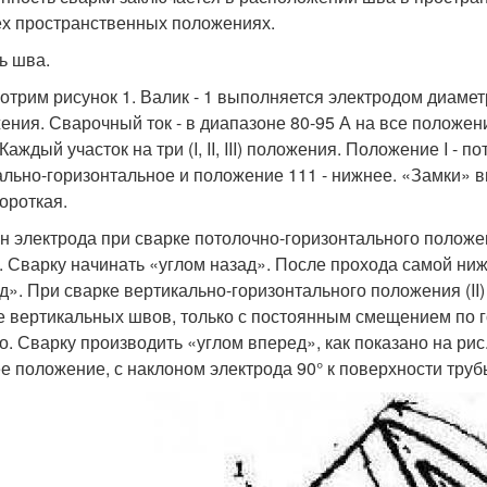
ех пространственных положениях.
ь шва.
отрим рисунок 1. Валик - 1 выполняется электродом диамет
ения. Сварочный ток - в диапазоне 80-95 А на все положени
Каждый участок на три (I, II, III) положения. Положение I - 
ально-горизонтальное и положение 111 - нижнее. «Замки» вы
короткая.
н электрода при сварке потолочно-горизонтального положе
. Сварку начинать «углом назад». После прохода самой ниж
д». При сварке вертикально-горизонтального положения (II)
е вертикальных швов, только с постоянным смещением по гор
о. Сварку производить «углом вперед», как показано на рис. 
е положение, с наклоном электрода 90° к поверхности труб