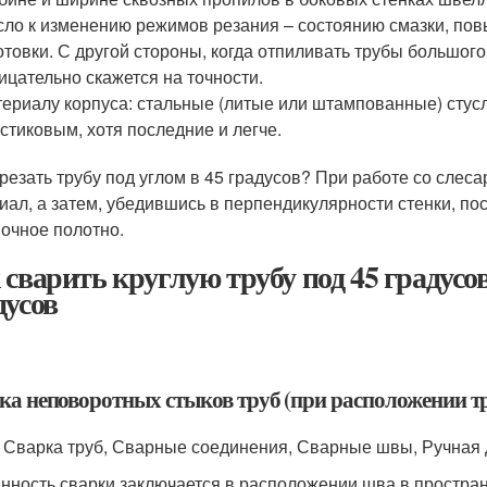
сло к изменению режимов резания – состоянию смазки, п
отовки. С другой стороны, когда отпиливать трубы большог
ицательно скажется на точности.
ериалу корпуса: стальные (литые или штампованные) стус
стиковым, хотя последние и легче.
трезать трубу под углом в 45 градусов? При работе со сле
иал, а затем, убедившись в перпендикулярности стенки, по
очное полотно.
 сварить круглую трубу под 45 градусов
дусов
ка неповоротных стыков труб (при расположении тр
 Сварка труб, Сварные соединения, Сварные швы, Ручная 
нность сварки заключается в расположении шва в простран