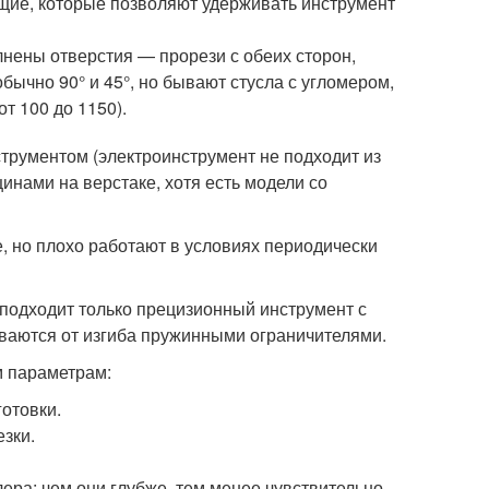
щие, которые позволяют удерживать инструмент
нены отверстия — прорези с обеих сторон,
ычно 90° и 45°, но бывают стусла с угломером,
т 100 до 1150).
струментом (электроинструмент не подходит из
инами на верстаке, хотя есть модели со
, но плохо работают в условиях периодически
подходит только прецизионный инструмент с
аются от изгиба пружинными ограничителями.
м параметрам:
отовки.
езки.
ера: чем они глубже, тем менее чувствительно