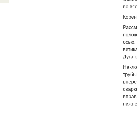
во вс
Корен
Рассм
полож
осью. 
ветик
Дуга 
Накло
трубы
впере
сварк
вправ
нижне