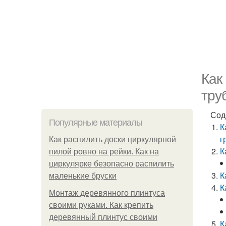
Как
тру
Сод
Популярные материалы
К
г
Как распилить доски циркулярной
К
пилой ровно на рейки. Как на
циркулярке безопасно распилить
К
маленькие бруски
К
Монтаж деревянного плинтуса
своими руками. Как крепить
деревянный плинтус своими
К