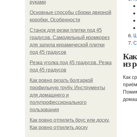
руками
Основные способы сборки дверной
коробки. Особенности
Станок для резки плитки под 45
Ш
градусов. Самодельный кромкорез
С
для запила керамической плитки
под 45 градусов
Как
из 
Резка уголка под 45 градусов. Резка
под 45 градусов
Как с
Как ровно резать болгаркой
приём
профильную трубу. Инструменты
Помим
для домашнего и
домаш
полупрофессионального
пользования
Как ровно отпилить брус или доску.
Как ровно отпилить доску