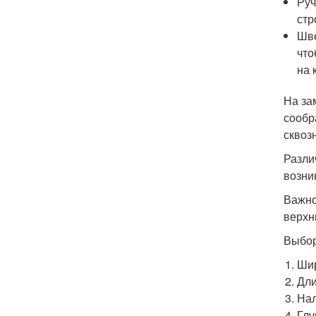
Руч
стр
Шве
что
на 
На за
сообр
сквоз
Разли
возни
Важно
верхн
Выбор
Шир
Дли
Нал
Глу