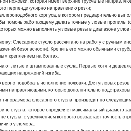
ной ножовки, которая имеет верхние трубчатые направляю
ого перпендикулярно направлению резки;
ллероподобного корпуса, в котором предварительно выпол
бы помочь работающему делать точные угловые пропилы (об
которых можно выполнять угловые резы в диапазоне углов о
метку: Слесарное стусло рассчитано на работу с ручным ин
ажений безопасности). Крепить его можно обычными струбц
ным креплением на болтах.
чают литые и штампованные сусла. Первые хотя и дешевле
кающих напряжений изгиба.
 верно подобрать исполнение ножовки. Для угловых резов 
ими направляющими, которые дополнительно подстраховыв
 типоразмера слесарного стусла производят по следующи
ине стусла, которое определяет максимальный диаметр заг
не стусла, с увеличением которого возрастает точность отр
ичию угломера.
бине и ширине сквозных пропилов в боковых стенках швелл