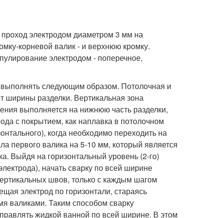
н проход электродом диаметром 3 мм на
мку-корневой валик - и верхнюю кромку.
ипулирование электродом - поперечное,
1) выполнять следующим образом. Потолочная и
т ширины разделки. Вертикальная зона
жения выполняется на нижнюю часть разделки,
рода с покрытием, как наплавка в потолочном
онтального), когда необходимо переходить на
ала первого валика на 5-10 мм, который является
ка. Выйдя на горизонтальный уровень (2-го)
электрода), начать сварку по всей ширине
 вертикальных швов, только с каждым шагом
щая электрод по горизонтали, стараясь
мя валиками. Таким способом сварку
управлять жидкой ванной по всей ширине. В этом