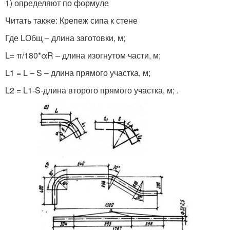
1) определяют по формуле
Читать также: Крепеж сипа к стене
Где LОбщ – длина заготовки, м;
L= π/180*αR – длина изогнутом части, м;
L1 = L – S – длина прямого участка, м;
L2 = L1-S‑длина второго прямого участка, м; .