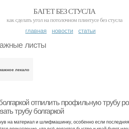
БАГЕТ БЕЗ СТУСЛА
как сделать угол на потолочном плинтусе без стусла
главная
новости
статьи
ажные листы
мажное лекало
 болгаркой отпилить профильную трубу ро
зать трубу болгаркой
нув на материал и шлифмашинку, особенно если последняя
ётся впечатление, что всё делается быстро и край будет ид