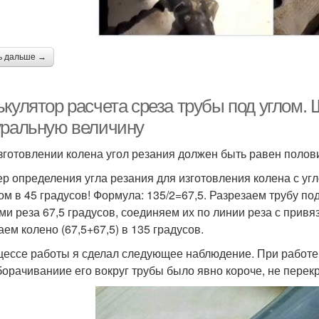
ь дальше →
ькулятор расчета среза трубы под углом.
уральную величину
зготовлении колена угол резания должен быть равен полови
р определения угла резания для изготовления колена с угло
ом в 45 градусов! Формула: 135/2=67,5. Разрезаем трубу под
ами реза 67,5 градусов, соединяем их по линии реза с прив
аем колено (67,5+67,5) в 135 градусов.
цессе работы я сделал следующее наблюдение. При работе
борачиваниие его вокруг трубы было явно короче, не перекр