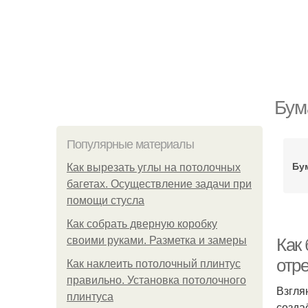
Бум
Популярные материалы
Бу
Как вырезать углы на потолочных
багетах. Осуществление задачи при
помощи стусла
Как собрать дверную коробку
своими руками. Разметка и замеры
Как
отре
Как наклеить потолочный плинтус
правильно. Установка потолочного
Взгля
плинтуса
созда