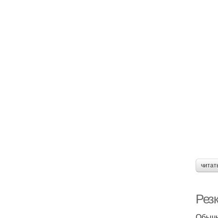
читат
Резк
Обычн