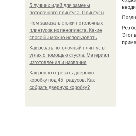
5 лучших идей для замены
вводи
потолочного плинтуса. Плинтусы
Поздн
Чем замазать стыки потолочных
Рез б
плинтусов из пенопласта. Какие
Этот 
способы можно использовать
приме
Как резать потолочный плинтус в
углах с помощью стусла. Материал
изготовления и название
Как ровно отрезать дверную
коробку под 45 градусов. Как
собрать дверную коробку?