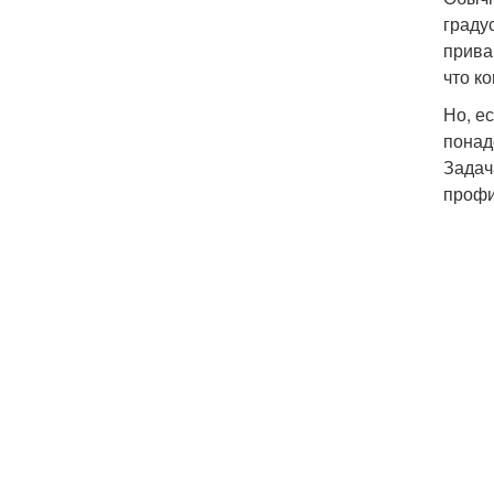
граду
прива
что к
Но, е
понад
Задач
профи