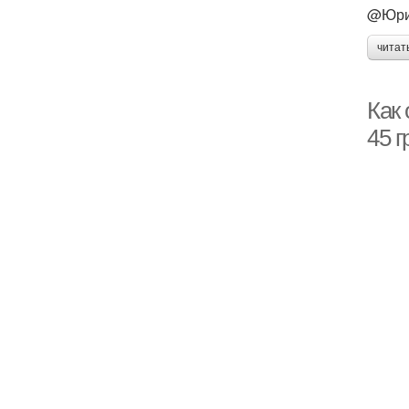
@Юрий
читат
Как 
45 г