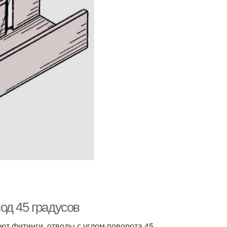
под 45 градусов
уют фитинги, отводы с углом поворота 45