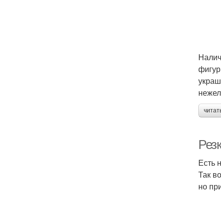
Налич
фигур
украш
нежел
читат
Рез
Есть 
Так в
но пр