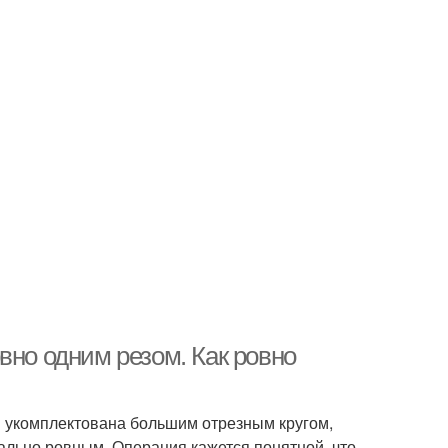
вно одним резом. Как ровно
 укомплектована большим отрезным кругом,
еально ровным. Операция кажется понятной, что