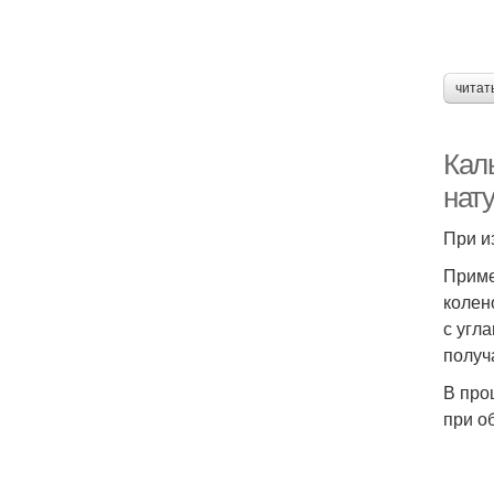
читат
Кал
нат
При и
Приме
колен
с угл
получ
В про
при о