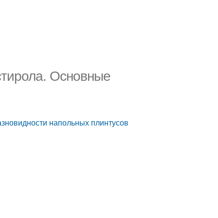
стирола. Основные
азновидности напольных плинтусов