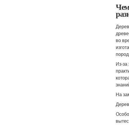
Чем
раз
Дерев
древе
во вр
изгот
пород
Из-за
практ
котор
знани
На за
Дерев
Особо
вытес