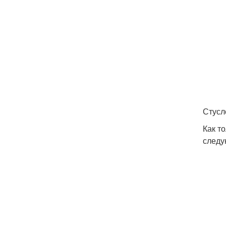
Стусл
Как т
следу