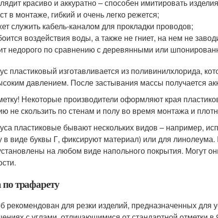
лядит красиво и аккуратно – способен имитировать изделия
ст в монтаже, гибкий и очень легко режется;
ет служить кабель-каналом для прокладки проводов;
боится воздействия воды, а также не гниет, на нем не завод
ит недорого по сравнению с деревянными или шпонирован
ус пластиковый изготавливается из поливинилхлорида, ко
ысоким давлением. После застывания массы получается акк
метку! Некоторые производители оформляют края пластиков
ию не скользить по стенам и полу во время монтажа и плотн
уса пластиковые бывают нескольких видов – например, ис
 в виде буквы Г, фиксируют материал) или для линолеума. 
установлены на любом виде напольного покрытия. Могут он
ости.
а по трафарету
б рекомендован для резки изделий, предназначенных для 
ениях с углами, отличающимися от стандартной отметки в 