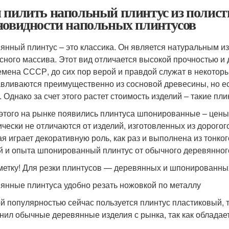
 пилить напольный плинтус из полист
новидности напольных плинтусов
янный плинтус – это классика. Он является натуральным изд
сного массива. Этот вид отличается высокой прочностью и
емена СССР, до сих пор верой и правдой служат в некоторы
авливаются преимущественно из сосновой древесины, но есть
. Однако за счет этого растет стоимость изделий – такие пл
 этого на рынке появились плинтуса шпонированные – цены
ически не отличаются от изделий, изготовленных из дорогого
ая играет декоративную роль, как раз и выполнена из тонк
й и опыта шпонированный плинтус от обычного деревянног
метку! Для резки плинтусов — деревянных и шпонированны
янные плинтуса удобно резать ножовкой по металлу
й популярностью сейчас пользуется плинтус пластиковый, т
нил обычные деревянные изделия с рынка, так как обладае