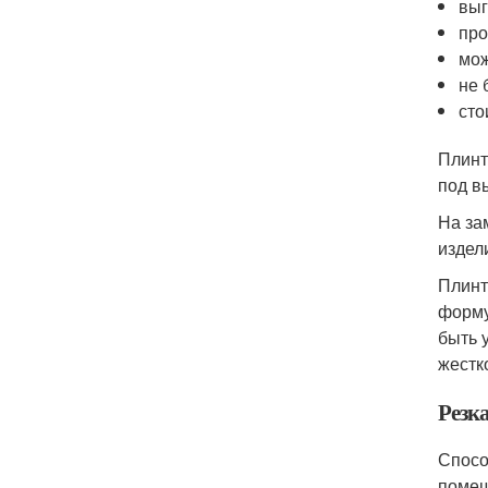
выг
про
мож
не 
сто
Плинт
под в
На за
издел
Плинт
форму
быть 
жестк
Резк
Спосо
помещ