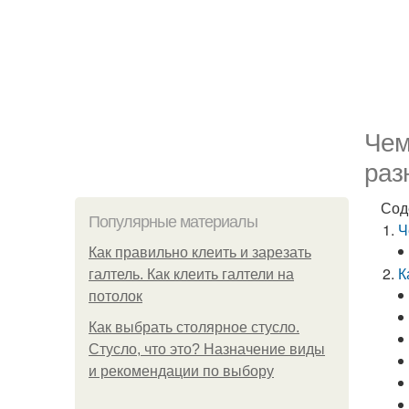
Чем
раз
Сод
Популярные материалы
Ч
Как правильно клеить и зарезать
К
галтель. Как клеить галтели на
потолок
Как выбрать столярное стусло.
Стусло, что это? Назначение виды
и рекомендации по выбору