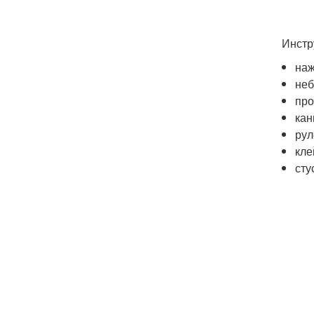
Инстр
наж
неб
про
кан
рул
кле
сту