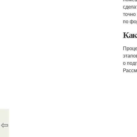
сдела
точно
по фо
Как
Проце
этапо
о под
Рассм
⇦