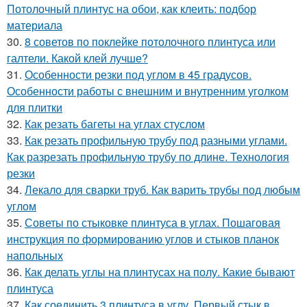
Потолочный плинтус на обои, как клеить: подбор
материала
30.
8 советов по поклейке потолочного плинтуса или
галтели. Какой клей лучше?
31.
Особенности резки под углом в 45 градусов.
Особенности работы с внешним и внутренним уголком
для плитки
32.
Как резать багеты на углах стуслом
33.
Как резать профильную трубу под разными углами.
Как разрезать профильную трубу по длине. Технология
резки
34.
Лекало для сварки труб. Как варить трубы под любым
углом
35.
Советы по стыковке плинтуса в углах. Пошаговая
инструкция по формированию углов и стыков планок
напольных
36.
Как делать углы на плинтусах на полу. Какие бывают
плинтуса
37.
Как соединить 3 плинтуса в углу. Первый стык в