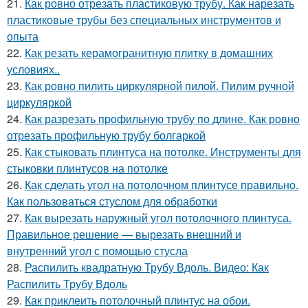
21.
Как ровно отрезать пластиковую трубу. Как нарезать
пластиковые трубы без специальных инструментов и
опыта
22.
Как резать керамогранитную плитку в домашних
условиях..
23.
Как ровно пилить циркулярной пилой. Пилим ручной
циркуляркой
24.
Как разрезать профильную трубу по длине. Как ровно
отрезать профильную трубу болгаркой
25.
Как стыковать плинтуса на потолке. Инструменты для
стыковки плинтусов на потолке
26.
Как сделать угол на потолочном плинтусе правильно.
Как пользоваться стуслом для обработки
27.
Как вырезать наружный угол потолочного плинтуса.
Правильное решение — вырезать внешний и
внутренний угол с помощью стусла
28.
Распилить квадратную Трубу Вдоль. Видео: Как
Распилить Трубу Вдоль
29.
Как приклеить потолочный плинтус на обои.