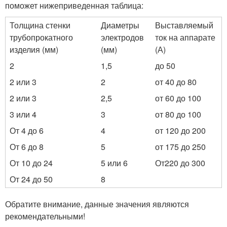
поможет нижеприведенная таблица:
Толщина стенки
Диаметры
Выставляемый
трубопрокатного
электродов
ток на аппарате
изделия (мм)
(мм)
(А)
2
1,5
до 50
2 или 3
2
от 40 до 80
2 или 3
2,5
от 60 до 100
3 или 4
3
от 80 до 100
От 4 до 6
4
от 120 до 200
От 6 до 8
5
от 175 до 250
От 10 до 24
5 или 6
От220 до 300
От 24 до 50
8
Обратите внимание, данные значения являются
рекомендательными!