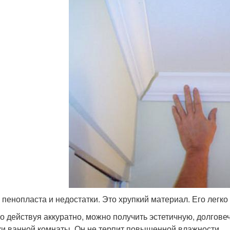
у пенопласта и недостатки. Это хрупкий материал. Его легк
о действуя аккуратно, можно получить эстетичную, долгове
ки ванной комнаты. Он не терпит повышенной влажности.