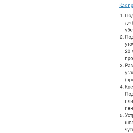
Как п
Под
деф
убе
Под
уто
20 
про
Раз
угл
(пр
Кре
Под
пли
пен
Уст
шпа
чут