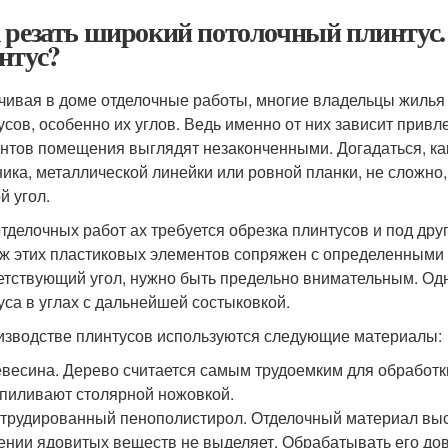
 резать широкий потолочный плинтус.
нтус?
чивая в доме отделочные работы, многие владельцы жилья
усов, особенно их углов. Ведь именно от них зависит привл
нтов помещения выглядят незаконченными. Догадаться, ка
ника, металлической линейки или ровной планки, не сложно
й угол.
отделочных работ ах требуется обрезка плинтусов и под дру
ж этих пластиковых элементов сопряжен с определенными 
етствующий угол, нужно быть предельно внимательным. Одн
уса в углах с дальнейшей состыковкой.
изводстве плинтусов используются следующие материалы:
весина. Дерево считается самым трудоемким для обработ
пиливают столярной ножовкой.
трудированный пенополистирол. Отделочный материал высо
ении ядовитых веществ не выделяет. Обрабатывать его дово