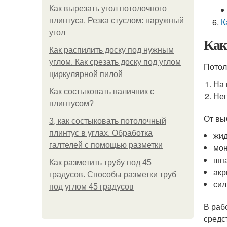
Как вырезать угол потолочного
плинтуса. Резка стуслом: наружный
К
угол
Как
Как распилить доску под нужным
углом. Как срезать доску под углом
Потол
циркулярной пилой
На 
Как состыковать наличник с
Неп
плинтусом?
От вы
3, как состыковать потолочный
плинтус в углах. Обработка
жид
галтелей с помощью разметки
мон
шпа
Как разметить трубу под 45
акр
градусов. Способы разметки труб
сил
под углом 45 градусов
В раб
средс