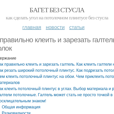
БАГЕТ БЕЗ СТУСЛА
как сделать угол на потолочном плинтусе без стусла
главная
новости
статьи
 правильно клеить и зарезать галтель
олок
ержание
ак правильно клеить и зарезать галтель. Как клеить галтели 
ак резать широкий потолочный плинтус. Как подрезать пот
ем клеить потолочный плинтус на обои. Чем приклеить пот
атериалов
ак клеить потолочный плинтус в углах. Выбор материала и 
алтели потолочные. Галтель может стать не просто точкой
осклицательным знаком!
Общая информация
Разновидности