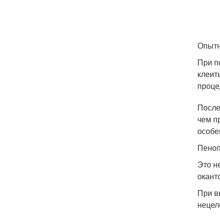
Опытн
При п
клеит
проце
После
чем п
особе
Пеноп
Это н
окант
При в
нецел