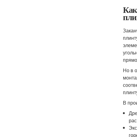
Как
пли
Закан
плинт
элеме
уголь
прямо
Но в 
монта
соотв
плинт
В про
Дре
рас
Экс
гор