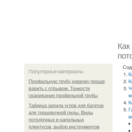
Как
пот
Сод
Популярные материалы
К
К
Профильную трубу новичку проще
Ч
варить с отрывом. Тонкости
м
сваривания профильной трубы
К
Таблица запила углов для багетов
Г
для торцовочной пилы. Виды
в
потолочных и напольных
плинтусов, выбор инструментов