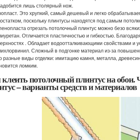
адобится лишь столярный нож.
опласт. Это хрупкий, самый дешевый и легко обрабатываем
остатком, поскольку плинтусы находятся под самым потолк
пенопласта отрезать потолочный плинтус можно безо всяки
иуретан. Отличается пластичностью и гибкостью. Благодар
ерхностях . Обладает водоотталкивающими свойствами и у
ихлорвинил. Сложный в подгонке материал из-за повышенн
о разные виды отделки: имитацию камня, металла, древеси
новится ломким.
 клеить потолочный плинтус на обои.
нтус – варианты средств и материалов