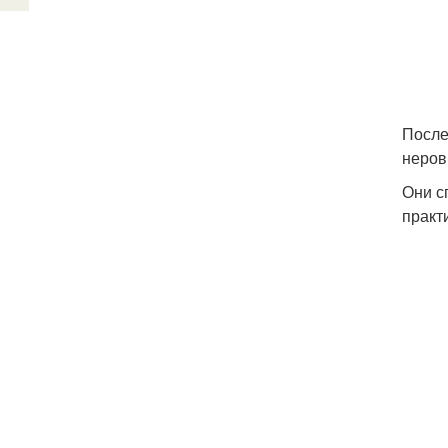
После
неров
Они с
практ