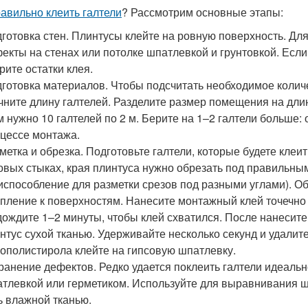
равильно клеить галтели
? Рассмотрим основные этапы:
готовка стен. Плинтусы клейте на ровную поверхность. Для
екты на стенах или потолке шпатлевкой и грунтовкой. Если 
рите остатки клея.
готовка материалов. Чтобы подсчитать необходимое колич
чните длину галтелей. Разделите размер помещения на дли
м нужно 10 галтелей по 2 м. Берите на 1–2 галтели больше:
цессе монтажа.
метка и обрезка. Подготовьте галтели, которые будете клеи
овых стыках, края плинтуса нужно обрезать под правильным
испособление для разметки срезов под разными углами). Об
пление к поверхностям. Нанесите монтажный клей точечно
ождите 1–2 минуты, чтобы клей схватился. После нанесите
нтус сухой тканью. Удерживайте несколько секунд и удалите
ополистирола клейте на гипсовую шпатлевку.
ранение дефектов. Редко удается поклеить галтели идеальн
тлевкой или герметиком. Используйте для выравнивания ш
ь влажной тканью.