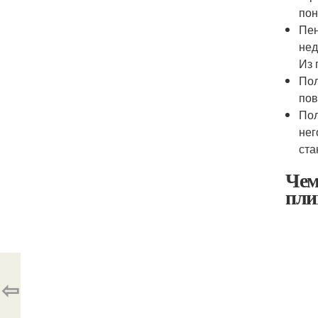
пон
Пен
нед
Из 
Пол
пов
Пол
нег
ста
Чем
пли
⇦