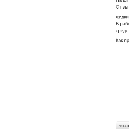
От вы
жидки
В раб
средс
Как п
читат