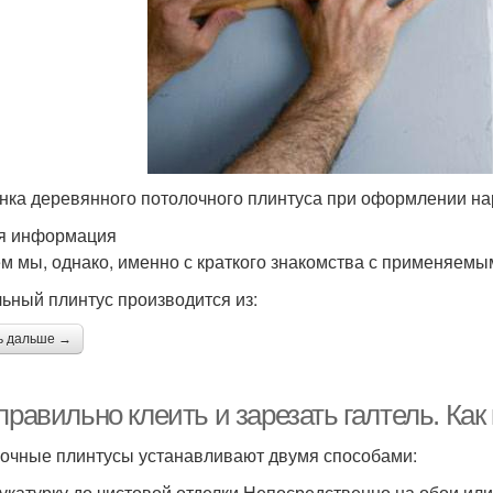
нка деревянного потолочного плинтуса при оформлении на
я информация
м мы, однако, именно с краткого знакомства с применяемы
ьный плинтус производится из:
ь дальше →
правильно клеить и зарезать галтель. Как
очные плинтусы устанавливают двумя способами:
укатурку до чистовой отделки.Непосредственно на обои ил