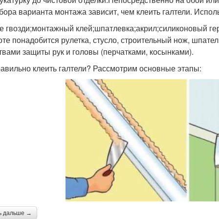
бора варианта монтажа зависит, чем клеить галтели. Испол
е гвозди;монтажный клей;шпатлевка;акрил;силиконовый ге
оте понадобится рулетка, стусло, строительный нож, шпате
твами защиты рук и головы (перчатками, косынками).
равильно клеить галтели? Рассмотрим основные этапы:
ь дальше →