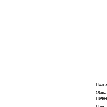
Подго
Обща
Начне
Напол