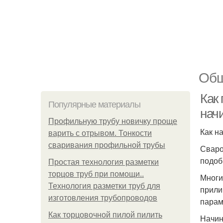
Общ
Как 
Популярные материалы
нач
Профильную трубу новичку проще
Как н
варить с отрывом. Тонкости
сваривания профильной трубы
Сваро
подоб
Простая технология разметки
торцов труб при помощи..
Многи
Технология разметки труб для
прили
изготовления трубопроводов
парам
Как торцовочной пилой пилить
Начин