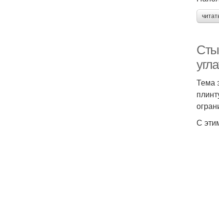
читат
Стык
угла
Тема 
плинт
огран
С эти