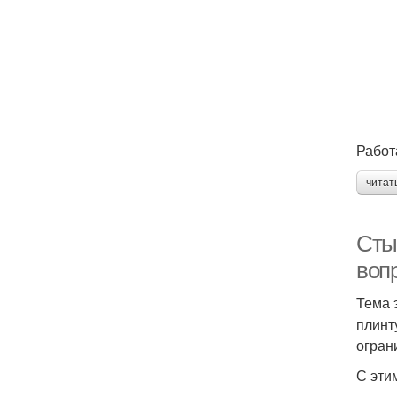
Работ
читат
Стык
воп
Тема 
плинт
огран
С эти