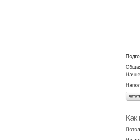
Подго
Обща
Начне
Напол
читат
Как 
Потол
На шт