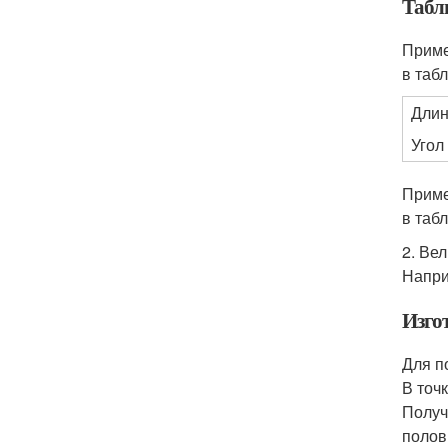
Табл
Приме
в табл
Длин
Угол 
Приме
в табл
2. Ве
Наприм
Изго
Для п
В точ
Получ
полов