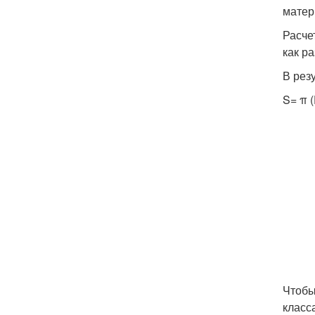
матер
Расче
как р
В рез
S= π 
Чтобы
класс