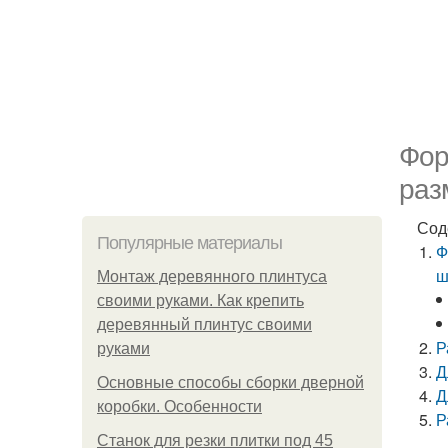
Фор
раз
Сод
Популярные материалы
Ф
ш
Монтаж деревянного плинтуса
своими руками. Как крепить
деревянный плинтус своими
Р
руками
Д
Основные способы сборки дверной
Д
коробки. Особенности
Р
Станок для резки плитки под 45