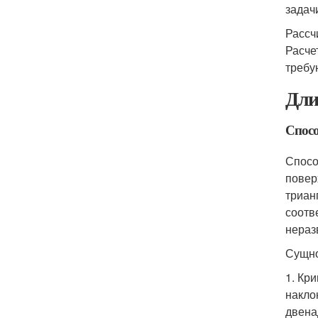
задач
Рассч
Расче
требу
Дли
Спос
Спосо
повер
триан
соотв
нераз
Сущно
1. Кр
накло
двена