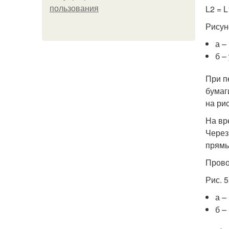
L2 = L
пользования
Рисун
а –
б –
При п
бумаг
на рис
На вре
Через
прямые
Провод
Рис. 
а –
б –