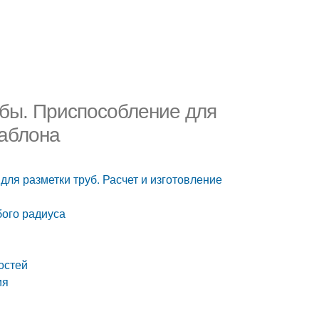
убы. Приспособление для
шаблона
ля разметки труб. Расчет и изготовление
бого радиуса
остей
ия