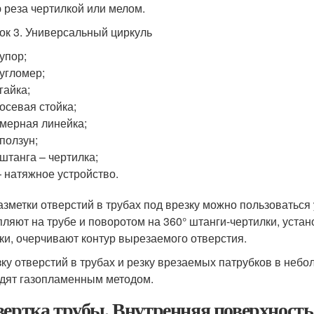
 реза чертилкой или мелом.
ок 3. Универсальный циркуль
 упор;
 угломер;
 гайка;
 осевая стойка;
 мерная линейка;
 ползун;
 штанга – чертилка;
 натяжное устройство.
азметки отверстий в трубах под врезку можно пользоваться 
пляют на трубе и поворотом на 360° штанги-чертилки, уст
ки, очерчивают контур вырезаемого отверстия.
ку отверстий в трубах и резку врезаемых патрубков в неб
дят газопламенным методом.
вертка трубы. Внутренняя поверхность