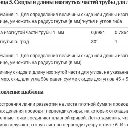
ица 5. Скиды и длины изогнутых частей трубы для 
чания; 1. Для определения величины скида или длины изог
ице, умножить на радиус гнутья (в мм)гнутья и углов гиба
а изогнутой части трубы 1. мм
0,6981
0,785
гнутья а. град
30′
1
чания; 1. Для определения величины скида или длины изог
ице, умножить на радиус гнутья (в мм).
личину скидов и длину изогнутой части для углов, не указан
ер, скид для угла 53е равен сумме скидов для углов 45 + 5 +
товление шаблона
остроения линии развертки на листе плотной бумаги провод
ках деления проводят перпендикуляры, на которых откладыва
енные точки соединяют плавной кривой. Легко заметить, чт
ину получают, согнув лист по перпендикуляру в точке 6. Из