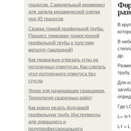
Фор
градусов. Самодельный кромкорез
раз
для запила керамической плитки
под 45 градусов
В кру
Сварка тонкой профильной трубы.
котор
Процесс приварки тонкостенной
В неб
профильной трубы к толстому
стелл
металлу (закладной)
др.
Как правильно отрезать углы на
Разме
потолочных плинтусах. Как сделать
трубу
угол потолочного плинтуса без
стусла
Для и
загиб
Уроки для начинающих сварщиков.
опред
Технология сварочных работ
Где L
Как ровно резать болгаркой
профильную трубу. Инструменты
L= π/
для домашнего и
L1 = L
полупрофессионального