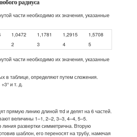
любого радиуса
нутой части необходимо их значения, указанные
4
1,0472
1,1781
1,2915
1,5708
2
3
4
5
нутой части необходимо их значения, указанные
ных в таблице, определяют путем сложения.
3° и т. д.
ят прямую линию длиной πd и делят на 6 частей.
ют величины 1–1, 2–2, 3–3, 4–4, 5–5.
о линия развертки симметрична. Вторую
готовив шаблон, его переносят на трубу, намечая