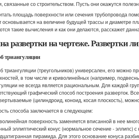
и, связанные со строительством. Пусть они окажутся полезн
итать площадь поверхности или сечения трубопровода помо
т основывается на величине будущей трассы и диаметре пл
ются такие вычисления и как они делаются, расскажет данна
на развертки на чертеже. Развертки л
об триангуляции
б триангуляции (треугольников) универсален, его можно п
хностей, в том числе и криволинейных (например, подвесн
гуляции не всегда является рациональным. Для каждой гру
етствующий графический способ построения разверток. Все
вертываемые (цилиндроид, коноид, косая плоскость), можн
сть способа заключается в следующем:
иволинейная поверхность заменяется вписанной в нее много
нный эллиптический конус (нормальное сечение - эллипс) 
дцатигранная пирамида. Для этого основание конуса разбив