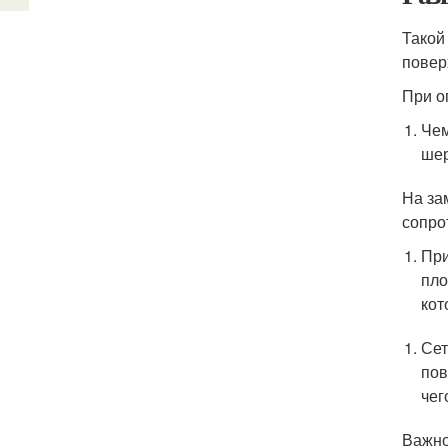
Такой
повер
При о
Чем
шер
На за
сопро
При
пло
кот
Сет
пов
чег
Важно