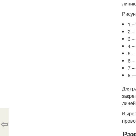
линию
Рисун
1 –
2 –
3 –
4 –
5 –
6 –
7 –
8 —
Для р
закре
линей
Вырез
⇦
прово
Раз