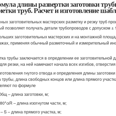
мула длины развертки заготовки труб
метки труб. Расчет и изготовление шаб
пных заготовительных мастерских разметку и резку труб про
ый позволяет получать детали трубопроводов с допуском ± 
ольших заготовительных мастерских и на монтажной площад
ажах, применяя обычный разметочный и измерительный инст
тка трубы заключается в определении ее заготовительной 
 для резки, на ней намечают начала всех изгибов, отверстия
зготовления гнутого отвода и определения длины заготовки 
а трубы, длина свободных концов или длина прямого участка
еляют по формуле
Общ – длина заготовки, м;
180*αR – длина изогнутом части, м;
 – S – длина прямого участка, м;