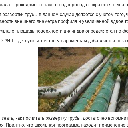
иала. Проходимость такого водопровода сократится в два р
т развертки трубы в данном случае делается с учетом того,
азность внешнего диаметра профиля и увеличенной вдвое т
ультате площадь поверхности цилиндра определяется по ф
(D-2N)L, где к уже известным параметрам добавляется пока
 знать, как посчитать развертку трубы, достаточно вспомни
ах. Приятно, что школьная программа находит применение 