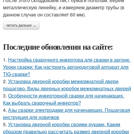
После этого складываем лист бумаги пополам. Берем
металлическую линейку, и измеряем диаметр трубы (в
данном случае он составляет 60 мм).
читать дальше →
Последние обновления на сайте:
1.
Настройка сварочного инвертора для сварки в аргоне.
Уроки сварки: Как настроить аргонодуговой аппарат для
TIG-сварки?
2.
Установка дверной коробки межкомнатной двери
пошагово. Виды дверных коробок межкомнатных дверей
3.
Особенности инверторной сварки для начинающих.
Как выбрать сварочный инвертор?
4.
Азы сварки электродами для начинающих. Пошаговая
инструкция для новичков
5.
Установка дверной коробки своими руками. Каким
образом правильно рассчитать размер дверной коробки