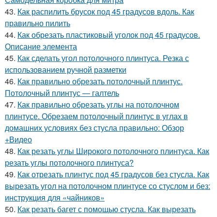
43.
Как распилить брусок под 45 градусов вдоль. Как
правильно пилить
44.
Как обрезать пластиковый уголок под 45 градусов.
Описание элемента
45.
Как сделать угол потолочного плинтуса. Резка с
использованием ручной разметки
46.
Как правильно обрезать потолочный плинтус.
Потолочный плинтус — галтель
47.
Как правильно обрезать углы на потолочном
плинтусе. Обрезаем потолочный плинтус в углах в
домашних условиях без стусла правильно: Обзор
+Видео
48.
Как резать углы Широкого потолочного плинтуса. Как
резать углы потолочного плинтуса?
49.
Как отрезать плинтус под 45 градусов без стусла. Как
вырезать угол на потолочном плинтусе со стуслом и без:
инструкция для «чайников»
50.
Как резать багет с помощью стусла. Как вырезать