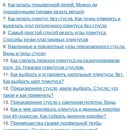
6.
Как резать торцовочной пилой. Можно ли
торцовочными пилами резать металл
7.
Как резать плинтус без стусла. Как точно отмерить и
вырезать угол потолочного плинтуса без стусла
8.
Самый простой способ резать углы плинтуса.
Способы резки пластиковых плинтусов
9.
Наклонные и поворотные узлы прецизионного стусла.
Виды и типы стусел
10.
Как сделать переход плинтуса на разноуровневом
полу. 2а. Нарезка плинтусов стуслом.
11.
Как выбрать и установить напольные плинтусы. №1.
Как выбрать цвет плинтуса?
12.
Прецизионное стусло, какое выбрать. Стусло: что
такое и как применить?
13.
Прецизионное стусло с наклоном полотна. Виды
14.
Как и чем запиливать плинтуса и дверные коробки
под 45 градусов. Как собрать дверную коробку?
15.
Преимущества сварки профильной трубы
инвертором. Основные методы сварки труб