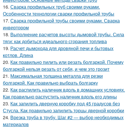
16.
Сварка профильных труб своими руками.
Особенности технологии сварки профильной трубы
17.
Сварка профильной трубы своими руками. Сварка
инвертором
18.
Выполнение расчетов высоты дымовой трубы. Сила
тяги: как добиться идеального сгорания топлива
19.
Расчет дымохода для дровяной печи и бытовых
котлов. Длина
20.
Как правильно пилить или резать болгаркой. Почему
болгаркой нельзя резать от себя, и чем это грозит
21.
Максимальная толщина металла для резки
болгаркой. Как правильно выбрать болгарку
22.
Как распилить наличник вдоль в домашних условиях.
Как правильно распустить наличник вдоль его длины
23.
Как запилить дверную коробку под 45 градусов без
Стусла. Как правильно запилить торцы дверной коробки
24.
Врезка труба в трубу. Шаг #2 — выбор необходимых
материалов