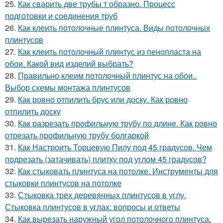
25.
Как сварить две трубы т образно. Процесс
подготовки и соединения труб
26.
Как клеить потолочные плинтуса. Виды потолочных
плинтусов
27.
Как клеить потолочный плинтус из пенопласта на
обои. Какой вид изделий выбрать?
28.
Правильно клеим потолочный плинтус на обои..
Выбор схемы монтажа плинтусов
29.
Как ровно отпилить брус или доску. Как ровно
отпилить доску
30.
Как разрезать профильную трубу по длине. Как ровно
отрезать профильную трубу болгаркой
31.
Как Настроить Торцевую Пилу под 45 градусов. Чем
подрезать (затачивать) плитку под углом 45 градусов?
32.
Как стыковать плинтуса на потолке. Инструменты для
стыковки плинтусов на потолке
33.
Стыковка трех деревянных плинтусов в углу.
Стыковка плинтусов в углах: вопросы и ответы
34.
Как вырезать наружный угол потолочного плинтуса.