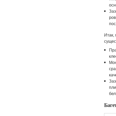
осн
Заз
ров
пос
Итак,
сущес
Пра
кле
Мон
сра
кач
Заз
пли
бел
Баге