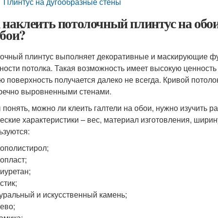
Плинтус на дугообразные стены
 наклеить потолочный плинтус на обои
обои?
очный плинтус выполняет декоративные и маскирующие фу
ности потолка. Такая возможность имеет высокую ценность
ю поверхность получается далеко не всегда. Кривой потоло
речно выровненными стенами.
 понять, можно ли клеить галтели на обои, нужно изучить 
еские характеристики – вес, материал изготовления, ширин
ьзуются:
ополистирол;
опласт;
иуретан;
стик;
уральный и искусственный камень;
ево;
амика;