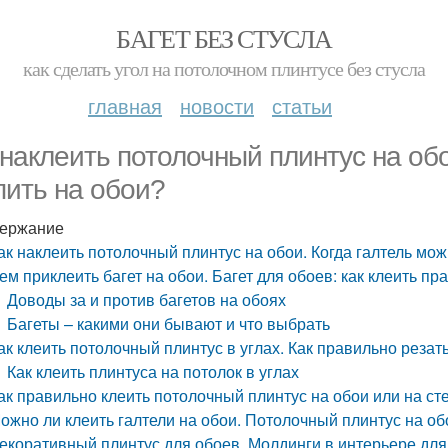
БАГЕТ БЕЗ СТУСЛА
как сделать угол на потолочном плинтусе без стусла
главная
новости
статьи
 наклеить потолочный плинтус на об
пить на обои?
ержание
ак наклеить потолочный плинтус на обои. Когда галтель мож
ем приклеить багет на обои. Багет для обоев: как клеить пр
Доводы за и против багетов на обоях
Багеты – какими они бывают и что выбрать
ак клеить потолочный плинтус в углах. Как правильно резат
Как клеить плинтуса на потолок в углах
ак правильно клеить потолочный плинтус на обои или на сте
ожно ли клеить галтели на обои. Потолочный плинтус на об
екоративный плинтус для обоев. Молдинги в интерьере для