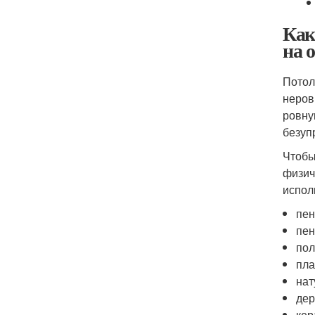
Как
на 
Потол
неров
ровну
безуп
Чтобы
физич
испол
пен
пен
пол
пла
нат
дер
кер