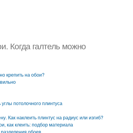
ои. Когда галтель можно
но крепить на обои?
авильно
ь углы потолочного плинтуса
ну. Как наклеить плинтус на радиус или изгиб?
ои, как клеить: подбор материала
 разделения обоев