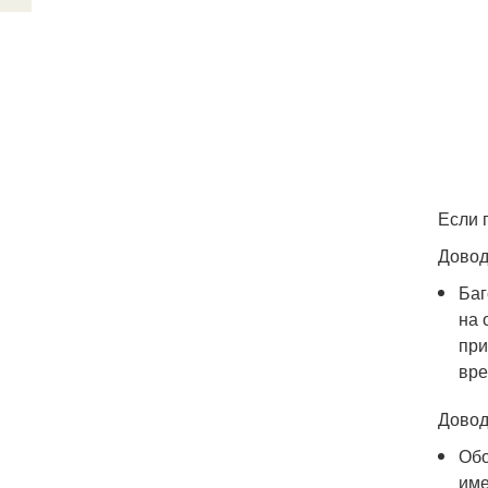
Если 
Довод
Баг
на 
при
вре
Довод
Обо
име