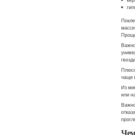
гип
Покле
масси
Проще
Важно
униве
гвозд
Плюсо
чаще 
Из ми
или н
Важно
отказ
прогл
Чем