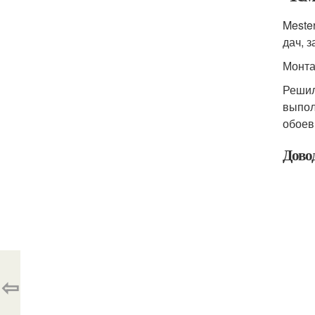
Meste
дач, 
Монта
Решил
выпол
обоев
Довод
⇦