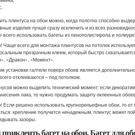
с.
ить плинтуса на обои можно, когда полотно способно выде
вные изделия лучше сразу исключить и из всех разновиднос
 всего использовать багеты из пенополистирола и полиуре
! Чаще всего для монтажа плинтусов на потолок использует
рсальным прозрачным клеем, который быстро схватывается
и», «Дракон», «Момент».
м установки галтели поверх обоев является дополнительное
всего отклеиваются – под потолком.
нусов можно выделить технический момент: если декорати
анесения лака, то нужно продумать защиту оклеенных обоев
! Если решено использовать крупнорельефные обои, то от п
аться: крепление получится ненадежным, плинтус может пой
ядывать зазоры.
 приклеить багет на обои. Багет для о