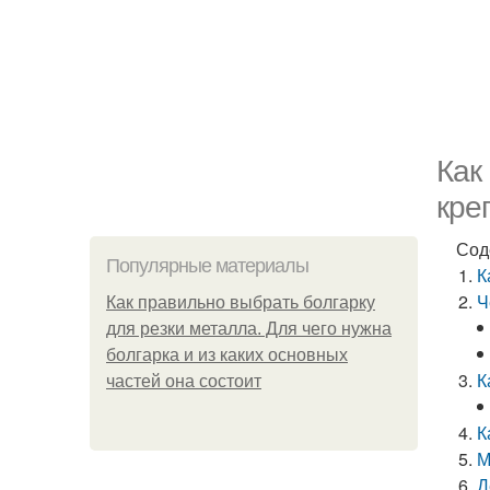
Как
кре
Сод
Популярные материалы
К
Ч
Как правильно выбрать болгарку
для резки металла. Для чего нужна
болгарка и из каких основных
К
частей она состоит
К
М
Д