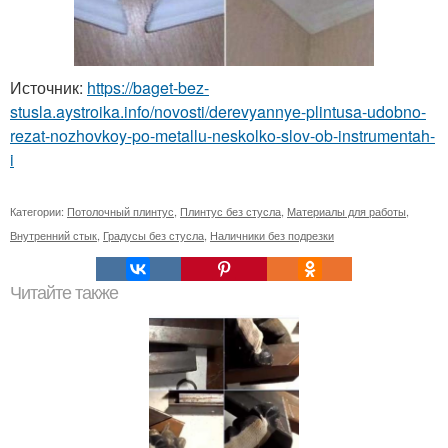
Источник:
https://baget-bez-
stusla.aystroika.info/novosti/derevyannye-plintusa-udobno-
rezat-nozhovkoy-po-metallu-neskolko-slov-ob-instrumentah-
i
Категории:
Потолочный плинтус
,
Плинтус без стусла
,
Материалы для работы
,
Внутренний стык
,
Градусы без стусла
,
Наличники без подрезки
Читайте также