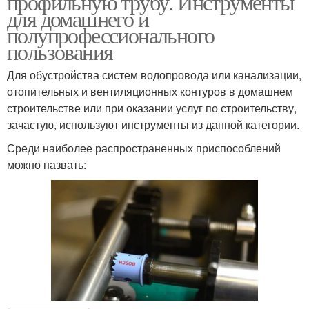
профильную трубу. Инструменты
для домашнего и
полупрофессионального
пользования
Круглая труба
Труба с прорезью
Для обустройства систем водопровода или канализации,
отопительных и вентиляционных контуров в домашнем
строительстве или при оказании услуг по строительству,
зачастую, используют инструменты из данной категории.
Труба под разными
Трубы под сорок
углами
Среди наиболее распространенных приспособлений
можно назвать: