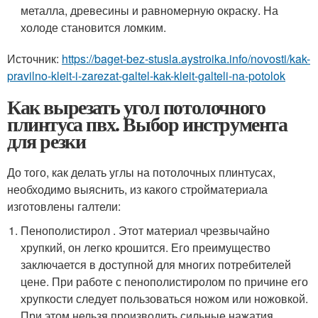
металла, древесины и равномерную окраску. На
холоде становится ломким.
Источник:
https://baget-bez-stusla.aystroika.info/novosti/kak-
pravilno-kleit-i-zarezat-galtel-kak-kleit-galteli-na-potolok
Как вырезать угол потолочного
плинтуса пвх. Выбор инструмента
для резки
До того, как делать углы на потолочных плинтусах,
необходимо выяснить, из какого стройматериала
изготовлены галтели:
Пенополистирол . Этот материал чрезвычайно
хрупкий, он легко крошится. Его преимущество
заключается в доступной для многих потребителей
цене. При работе с пенополистиролом по причине его
хрупкости следует пользоваться ножом или ножовкой.
При этом нельзя производить сильные нажатия,