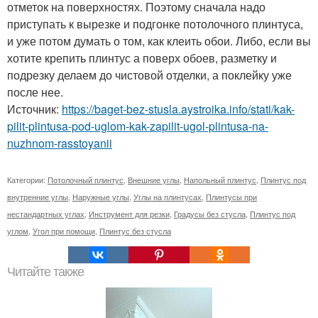
отметок на поверхностях. Поэтому сначала надо
приступать к вырезке и подгонке потолочного плинтуса,
и уже потом думать о том, как клеить обои. Либо, если вы
хотите крепить плинтус а поверх обоев, разметку и
подрезку делаем до чистовой отделки, а поклейку уже
после нее.
Источник:
https://baget-bez-stusla.aystroika.info/stati/kak-
pilit-plintusa-pod-uglom-kak-zapilit-ugol-plintusa-na-
nuzhnom-rasstoyanii
Категории:
Потолочный плинтус
,
Внешние углы
,
Напольный плинтус
,
Плинтус под
внутренние углы
,
Наружные углы
,
Углы на плинтусах
,
Плинтусы при
нестандартных углах
,
Инструмент для резки
,
Градусы без стусла
,
Плинтус под
углом
,
Угол при помощи
,
Плинтус без стусла
Читайте также