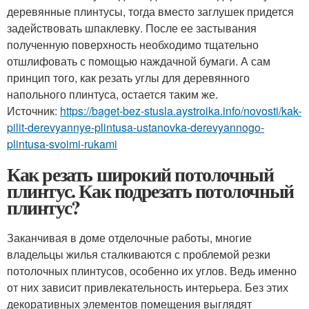
деревянные плинтусы, тогда вместо заглушек придется
задействовать шпаклевку. После ее застывания
полученную поверхность необходимо тщательно
отшлифовать с помощью наждачной бумаги. А сам
принцип того, как резать углы для деревянного
напольного плинтуса, остается таким же.
Источник:
https://baget-bez-stusla.aystroika.info/novosti/kak-
pilit-derevyannye-plintusa-ustanovka-derevyannogo-
plintusa-svoimi-rukami
Как резать широкий потолочный
плинтус. Как подрезать потолочный
плинтус?
Заканчивая в доме отделочные работы, многие
владельцы жилья сталкиваются с проблемой резки
потолочных плинтусов, особенно их углов. Ведь именно
от них зависит привлекательность интерьера. Без этих
декоративных элементов помещения выглядят