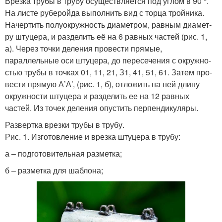
Врезка трубы в трубу осуществляется под углом в 90 °.
На листе руберойда выполнить вид с торца тройника.
Начертить полуокружность диаметром, равным диамет­
ру штуцера, и разделить её на 6 равных частей (рис. 1,
а). Через точки деления провести прямые,
параллельные оси штуцера, до пересечения с окружно­
стью трубы в точках 01, 11, 21, З1, 41, 51, 61. Затем про­
вести прямую А’А’, (рис. 1, б), отложить на ней дли­ну
окружности штуцера и разделить ее на 12 равных
частей. Из точек деления опустить перпендикуляры.
Развертка врезки трубы в трубу.
Рис. 1. Изготовление и врезка штуцера в трубу:
а – подготовительная разметка;
б – разметка для шаблона;