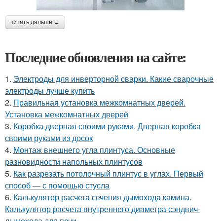
читать дальше →
Последние обновления на сайте:
1.
Электроды для инверторной сварки. Какие сварочные
электроды лучше купить
2.
Правильная установка межкомнатных дверей.
Установка межкомнатных дверей
3.
Коробка дверная своими руками. Дверная коробка
своими руками из досок
4.
Монтаж внешнего угла плинтуса. Основные
разновидности напольных плинтусов
5.
Как разрезать потолочный плинтус в углах. Первый
способ — с помощью стусла
6.
Калькулятор расчета сечения дымохода камина.
Калькулятор расчета внутреннего диаметра сэндвич-
дымохода для печи