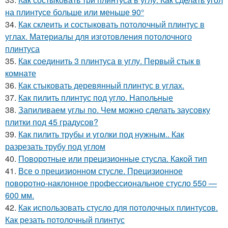
на плинтусе больше или меньше 90°
34.
Как склеить и состыковать потолочный плинтус в
углах. Материалы для изготовления потолочного
плинтуса
35.
Как соединить 3 плинтуса в углу. Первый стык в
комнате
36.
Как стыковать деревянный плинтус в углах.
37.
Как пилить плинтус под угло. Напольные
38.
Запиливаем углы по. Чем можно сделать заусовку
плитки под 45 градусов?
39.
Как пилить трубы и уголки под нужным.. Как
разрезать трубу под углом
40.
Поворотные или прецизионные стусла. Какой тип
41.
Все о прецизионном стусле. Прецизионное
поворотно-наклонное профессиональное стусло 550 —
600 мм.
42.
Как использовать стусло для потолочных плинтусов.
Как резать потолочный плинтус