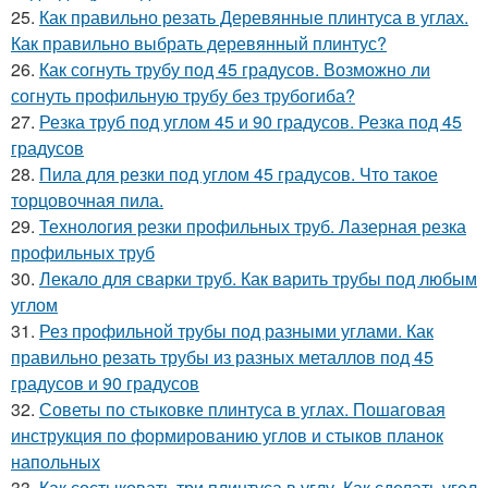
25.
Как правильно резать Деревянные плинтуса в углах.
Как правильно выбрать деревянный плинтус?
26.
Как согнуть трубу под 45 градусов. Возможно ли
согнуть профильную трубу без трубогиба?
27.
Резка труб под углом 45 и 90 градусов. Резка под 45
градусов
28.
Пила для резки под углом 45 градусов. Что такое
торцовочная пила.
29.
Технология резки профильных труб. Лазерная резка
профильных труб
30.
Лекало для сварки труб. Как варить трубы под любым
углом
31.
Рез профильной трубы под разными углами. Как
правильно резать трубы из разных металлов под 45
градусов и 90 градусов
32.
Советы по стыковке плинтуса в углах. Пошаговая
инструкция по формированию углов и стыков планок
напольных
33.
Как состыковать три плинтуса в углу. Как сделать угол