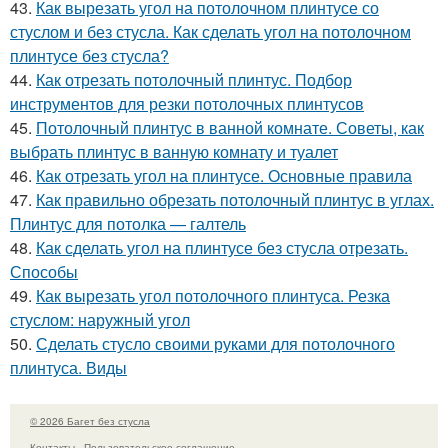
43.
Как вырезать угол на потолочном плинтусе со
стуслом и без стусла. Как сделать угол на потолочном
плинтусе без стусла?
44.
Как отрезать потолочный плинтус. Подбор
инструментов для резки потолочных плинтусов
45.
Потолочный плинтус в ванной комнате. Советы, как
выбрать плинтус в ванную комнату и туалет
46.
Как отрезать угол на плинтусе. Основные правила
47.
Как правильно обрезать потолочный плинтус в углах.
Плинтус для потолка — галтель
48.
Как сделать угол на плинтусе без стусла отрезать.
Способы
49.
Как вырезать угол потолочного плинтуса. Резка
стуслом: наружный угол
50.
Сделать стусло своими руками для потолочного
плинтуса. Виды
© 2026 Багет без стусла
Контакты
Пользовательское соглашение