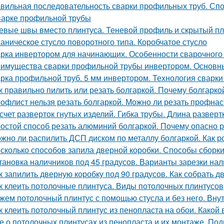
вильная последовательность сварки профильных труб. Спо
варке профильной трубы
евые швы вместо плинтуса. Теневой профиль и скрытый п
аническое стусло поворотного типа. Коробчатое стусло
рка инвертором для начинающих. Особенности сварочного
имущества сварки профильной трубы инвертором. Основны
рка профильной труб. 5 мм инвертором. Технология сварк
к правильно пилить или резать болгаркой. Почему болгаркой 
офлист нельзя резать болгаркой. Можно ли резать профнас
счет разверток гнутых изделий. Гибка трубы. Длина развертк
остой способ резать алюминий болгаркой. Почему опасно 
жно ли распилить ДСП диском по металлу болгаркой. Как р
сколько способов запила дверной коробки. Способы сборки
тановка наличников под 45 градусов. Варианты зарезки на
к запилить дверную коробку под 90 градусов. Как собрать 
к клеить потолочные плинтуса. Виды потолочных плинтусов
жем потолочный плинтус с помощью стусла и без него. Вну
к клеить потолочный плинтус из пенопласта на обои. Какой
е о потолочных плинтусах из пенопласта и их монтаже. Под