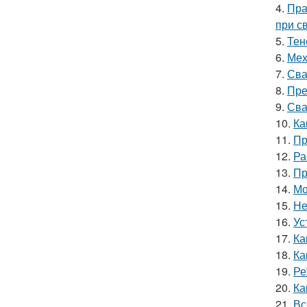
4.
Пра
при с
5.
Тен
6.
Мех
7.
Сва
8.
Пре
9.
Сва
10.
Ка
11.
Пр
12.
Ра
13.
Пр
14.
Мо
15.
Не
16.
Ус
17.
Ка
18.
Ка
19.
Ре
20.
Ка
21.
Вс