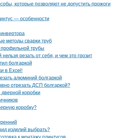
собы, которые позволяют не допустить прожоги
линтус — особенности
 инвертора
е методы сварки труб
и профильной трубы
нельзя резать от себя, и чем это грозит
тил болгаркой
и в Excel!
резать алюминий болгаркой
овно отрезать ДСП болгаркой?
 дверной коробки
личников
дверную коробку?
тренний
 вид изделий выбрать?
готовка к монтажу плинтусов