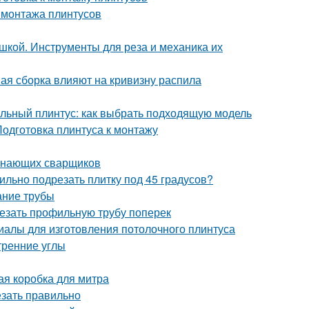
 монтажа плинтусов
ушкой. Инструменты для реза и механика их
нная сборка влияют на кривизну распила
льный плинтус: как выбрать подходящую модель
Подготовка плинтуса к монтажу
чинающих сварщиков
вильно подрезать плитку под 45 градусов?
зание трубы
трезать профильную трубу поперек
риалы для изготовления потолочного плинтуса
тренние углы
ая коробка для митра
езать правильно