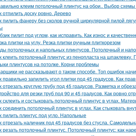
авильно клеим потолочный плинтус на обои.. Выбор схемы
к отпилить доску ровно. Дерево
к пилить фанеру без сколов ручной циркулярной пилой ляг
ы
бзик пилит под углом, как исправить. Как износ и качестве
зка плитки на углу. Резка плитки ручным плиткорезом
ды потолочных и напольных плинтусов. Потолочный и напо
к клеить потолочный плинтус из пенопласта на шпаклевку. 
ыки плинтусов на потолке. Корни проблемы
арщики не рассказывают о таком способе. Топ ошибок на
к правильно запилить угол плитки под 45 градусов. Как пра
к отрезать круглую трубу под 45 градусов. Разметка и обре
тройство для резки труб под 90 и 45 градусов. Как ровно о
к склеить и состыковать потолочный плинтус в углах. Мате
к соединить потолочный плинтус в углах. Как стыковать вну
к пилить плинтус под угло. Напольные
к отрезать наличник под 45 градусов без стусла. Самодельн
к резать потолочный плинтус. Потолочный плинтус: как нар