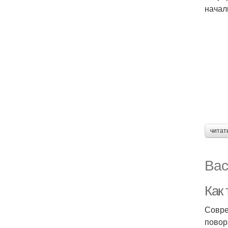
начал
читат
Вас
Как
Совре
повор