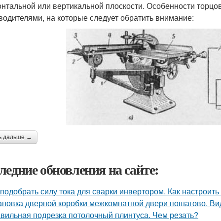
онтальной или вертикальной плоскости. Особенности торцо
водителями, на которые следует обратить внимание:
ь дальше →
ледние обновления на сайте:
 подобрать силу тока для сварки инвертором. Как настрои
ановка дверной коробки межкомнатной двери пошагово. В
вильная подрезка потолочный плинтуса. Чем резать?