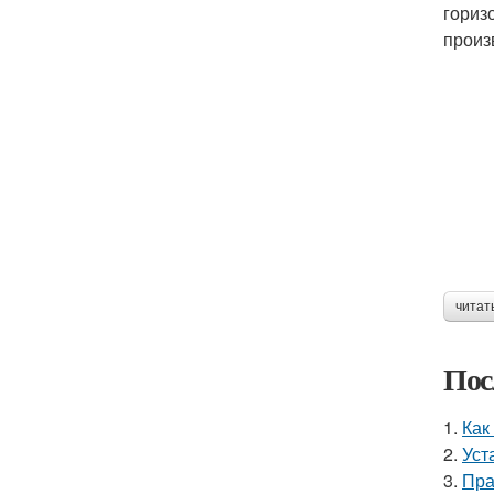
гориз
произ
читат
Пос
1.
Как
2.
Уст
3.
Пра