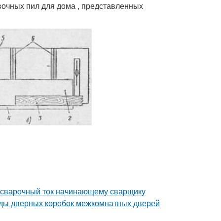
вочных пил для дома , представленных
ть сварочный ток начинающему сварщику
иды дверных коробок межкомнатных дверей