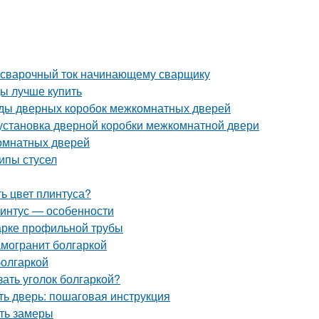
ть сварочный ток начинающему сварщику
ы лучше купить
иды дверных коробок межкомнатных дверей
установка дверной коробки межкомнатной двери
омнатных дверей
ипы стусел
ь цвет плинтуса?
линтус — особенности
арке профильной трубы
амогранит болгаркой
болгаркой
зать уголок болгаркой?
ть дверь: пошаговая инструкция
ать замеры