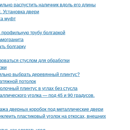
ильно распустить наличник вдоль его длины
. Установка двери
жа муфт
ь профильную трубу болгаркой
рамогранита
ать болгарку
ьзоваться стуслом для обработки
зки
вильно выбрать деревянный плинтус?
натяжной потолок
толочный плинтус в углах без стусла
аллического уголка — под 45 и 90 градусов.
тажа дверных коробок под металлические двери
иклеить пластиковый уголок на откосах, внешних
ус, как сделать угол