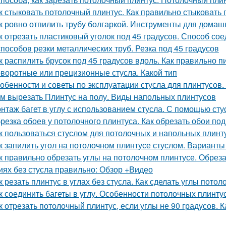
к стыковать потолочный плинтус. Как правильно стыковать 
к ровно отпилить трубу болгаркой. Инструменты для дома
к отрезать пластиковый уголок под 45 градусов. Способ со
способов резки металлических труб. Резка под 45 градусов
к распилить брусок под 45 градусов вдоль. Как правильно п
воротные или прецизионные стусла. Какой тип
обенности и советы по эксплуатации стусла для плинтусов. 
м вырезать Плинтус на полу. Виды напольных плинтусов
нтаж багет в углу с использованием стусла. С помощью ст
резка обоев у потолочного плинтуса. Как обрезать обои по
к пользоваться стуслом для потолочных и напольных плинтус
к запилить угол на потолочном плинтусе стуслом. Варианты
к правильно обрезать углы на потолочном плинтусе. Обрез
иях без стусла правильно: Обзор +Видео
к резать плинтус в углах без стусла. Как сделать углы потол
к соединить багеты в углу. Особенности потолочных плинту
к отрезать потолочный плинтус, если углы не 90 градусов. 