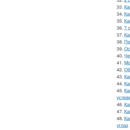
33.
Ка
34.
Ка
35.
Ка
36.
7 
37.
Ка
38.
По
39.
Ос
40.
Че
41.
Мо
42.
Об
43.
Ка
44.
Ка
45.
Ка
услов
46.
Ка
47.
Ка
48.
Ка
углах