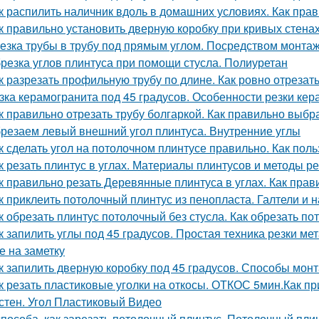
к распилить наличник вдоль в домашних условиях. Как прав
к правильно установить дверную коробку при кривых стенах
езка трубы в трубу под прямым углом. Посредством монта
резка углов плинтуса при помощи стусла. Полиуретан
к разрезать профильную трубу по длине. Как ровно отрезат
зка керамогранита под 45 градусов. Особенности резки ке
к правильно отрезать трубу болгаркой. Как правильно выбр
резаем левый внешний угол плинтуса. Внутренние углы
к сделать угол на потолочном плинтусе правильно. Как пол
к резать плинтус в углах. Материалы плинтусов и методы ре
к правильно резать Деревянные плинтуса в углах. Как пра
к приклеить потолочный плинтус из пенопласта. Галтели и 
к обрезать плинтус потолочный без стусла. Как обрезать по
к запилить углы под 45 градусов. Простая техника резки мет
е на заметку
к запилить дверную коробку под 45 градусов. Способы мон
к резать пластиковые уголки на откосы. ОТКОС 5мин.Как пр
 стен. Угол Пластиковый Видео
способа, как зарезать потолочный плинтус. Потолочный плинт