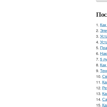
Пос
1.
Как
2.
Эле
3.
Уст
4.
Уст
5.
Пра
6.
Нак
7.
5 л
8.
Как
9.
Тен
10.
Св
11.
Ка
12.
Ре
13.
Ка
14.
Са
15.
Ка