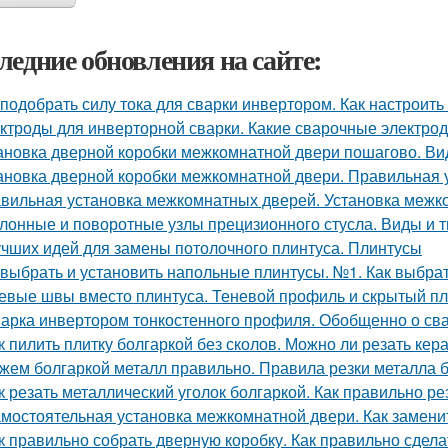
ледние обновления на сайте:
 подобрать силу тока для сварки инвертором. Как настрои
ктроды для инверторной сварки. Какие сварочные электрод
ановка дверной коробки межкомнатной двери пошагово. В
ановка дверной коробки межкомнатной двери. Правильная 
вильная установка межкомнатных дверей. Установка межк
лонные и поворотные узлы прецизионного стусла. Виды и т
учших идей для замены потолочного плинтуса. Плинтусы
 выбрать и установить напольные плинтусы. №1. Как выбрат
евые швы вместо плинтуса. Теневой профиль и скрытый п
арка инвертором тонкостенного профиля. Обобщенно о св
к пилить плитку болгаркой без сколов. Можно ли резать кер
жем болгаркой металл правильно. Правила резки металла 
к резать металлический уголок болгаркой. Как правильно ре
мостоятельная установка межкомнатной двери. Как замени
к правильно собрать дверную коробку. Как правильно сдел