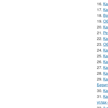
16.
Ка
17.
Ка
18.
Вр
19.
Об
20.
Ка
21.
Ре
22.
Ка
23.
Об
24.
Ка
25.
Ка
26.
Ка
27.
Ка
28.
Ка
29.
Ка
Берит
30.
Ка
31.
Ка
углах
32.
2 