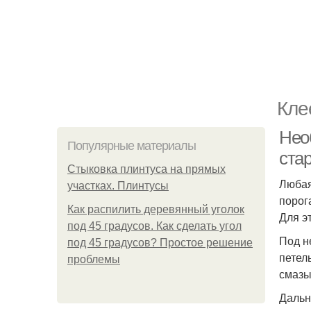
Кле
Нео
Популярные материалы
ста
Стыковка плинтуса на прямых
Любая
участках. Плинтусы
порог
Как распилить деревянный уголок
Для э
под 45 градусов. Как сделать угол
Под н
под 45 градусов? Простое решение
петел
проблемы
смазы
Дальн