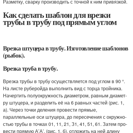
Разметку, сварку производить с точной к ним привязкой.
Как сделать шаблон для врезки
трубы в трубу под прямым углом
Врезка штуцера в трубу. Изготовление шаблонов
(рыбок).
Врезка труба в трубу.
Врезка трубы в трубу осуществляется под углом в 90 °.
На листе руберойда выполнить вид с торца тройника.
Начертить полуокружность диаметром, равным диамет­
ру штуцера, и разделить её на 6 равных частей (рис. 1,
а). Через точки деления провести прямые,
параллельные оси штуцера, до пересечения с окружно­
стью трубы в точках 0
1
, 1
1
, 2
1
, З
1
, 4
1
, 5
1
, 6
1
. Затем про­
вести прямую А’А’, (рис. 1, б), отложить на ней дли­ну