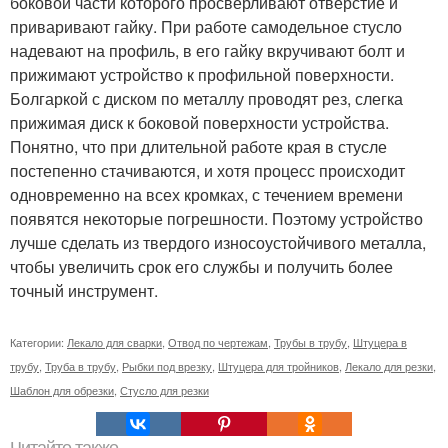
боковой части которого просверливают отверстие и
приваривают гайку. При работе самодельное стусло
надевают на профиль, в его гайку вкручивают болт и
прижимают устройство к профильной поверхности.
Болгаркой с диском по металлу проводят рез, слегка
прижимая диск к боковой поверхности устройства.
Понятно, что при длительной работе края в стусле
постепенно стачиваются, и хотя процесс происходит
одновременно на всех кромках, с течением времени
появятся некоторые погрешности. Поэтому устройство
лучше сделать из твердого износоустойчивого металла,
чтобы увеличить срок его службы и получить более
точный инструмент.
Категории:
Лекало для сварки
,
Отвод по чертежам
,
Трубы в трубу
,
Штуцера в
трубу
,
Труба в трубу
,
Рыбки под врезку
,
Штуцера для тройников
,
Лекало для резки
,
Шаблон для обрезки
,
Стусло для резки