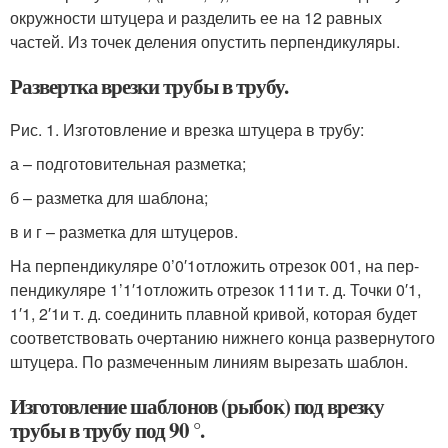
окружности штуцера и разделить ее на 12 равных
частей. Из точек деления опустить перпендикуляры.
Развертка врезки трубы в трубу.
Рис. 1. Изготовление и врезка штуцера в трубу:
а – подготовительная разметка;
б – разметка для шаблона;
в и г – разметка для штуцеров.
На перпендикуляре 0’0′
1
отложить отрезок 00
1
, на пер­
пендикуляре 1’1′
1
отложить отрезок 11
1
и т. д. Точки 0′
1
,
1′
1
, 2′
1
и т. д. соединить плавной кривой, которая бу­дет
соответствовать очертанию нижнего конца развер­нутого
штуцера. По размеченным линиям вырезать шаблон.
Изготовление шаблонов (рыбок) под врезку
трубы в трубу под 90 °.