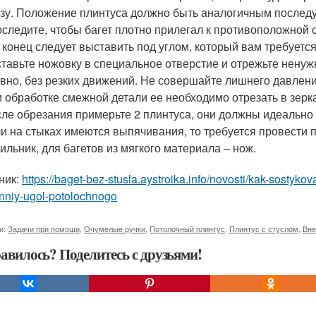
зу. Положение плинтуса должно быть аналогичным послед
следите, чтобы багет плотно прилегал к противоположной 
 конец следует выставить под углом, который вам требуется
тавьте ножовку в специальное отверстие и отрежьте ненужн
вно, без резких движений. Не совершайте лишнего давлени
 обработке смежной детали ее необходимо отрезать в зер
ле обрезания примерьте 2 плинтуса, они должны идеально
и на стыках имеются выпячивания, то требуется провести 
ильник, для багетов из мягкого материала – нож.
ник:
https://baget-bez-stusla.aystroika.info/novosti/kak-sostykov
nniy-ugol-potolochnogo
и:
Задачи при помощи
,
Очумелые ручки
,
Потолочный плинтус
,
Плинтус с стуслом
,
Вне
авилось? Поделитесь с друзьями!