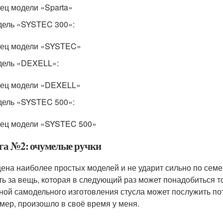
ец модели «Sparta»
ель «SYSTEC 300»:
ец модели «SYSTEC»
дель «DEXELL»:
ец модели «DEXELL»
ель «SYSTEC 500»:
ец модели «SYSTEC 500»
га №2: очумелые ручки
цена наиболее простых моделей и не ударит сильно по семе
ть за вещь, которая в следующий раз может понадобиться т
ной самодельного изготовления стусла может послужить потр
мер, произошло в своё время у меня.