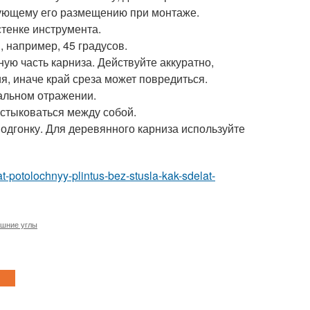
ующему его размещению при монтаже.
стенке инструмента.
, например, 45 градусов.
ую часть карниза. Действуйте аккуратно,
я, иначе край среза может повредиться.
кальном отражении.
 стыковаться между собой.
подгонку. Для деревянного карниза используйте
at-potolochnyy-plintus-bez-stusla-kak-sdelat-
шние углы