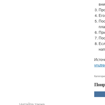
вни
Про
Его
Пос
пла
При
Пос
Есл
нап
Источ
vnutre
Категори
Понр
Читайте также