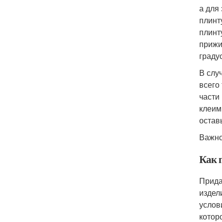
а для
плинт
плинт
прижи
граду
В слу
всего
части
клеим
остав
Важно
Как 
Прида
издел
услов
котор