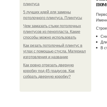
пом
плинтуса
5 лучших идей для замены
Перво
потолочного плинтуса. Плинтусы
Именн
Чем замазать стыки потолочных
Строе
плинтусов из пенопласта. Какие
Сни
способы можно использовать
Дли
Как резать потолочный плинтус в
В с
углах с помощью стусла. Материал
изготовления и название
Как ровно отрезать дверную
коробку под 45 градусов. Как
собрать дверную коробку?