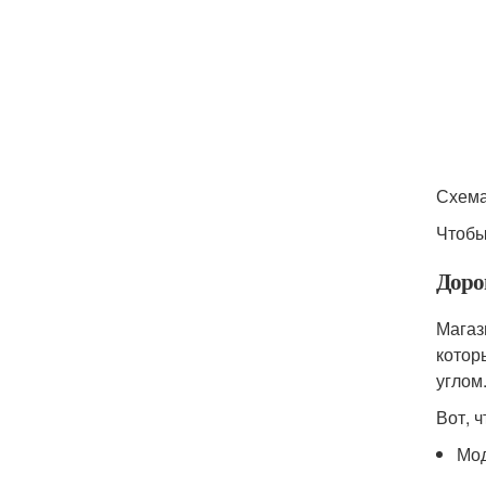
Схема
Чтобы
Доро
Магаз
котор
углом
Вот, 
Мод