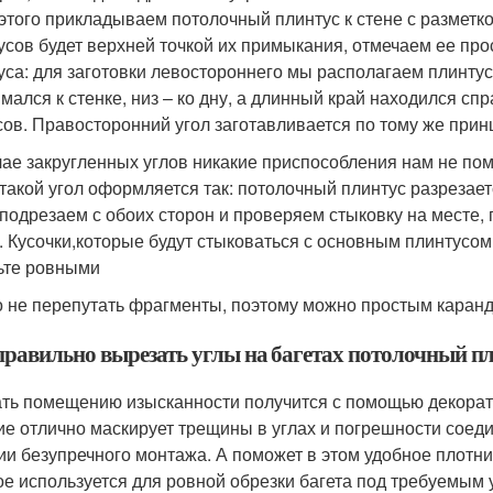
 этого прикладываем потолочный плинтус к стене с разметк
усов будет верхней точкой их примыкания, отмечаем ее пр
уса: для заготовки левостороннего мы располагаем плинтус 
мался к стенке, низ – ко дну, а длинный край находился спр
сов. Правосторонний угол заготавливается по тому же принц
чае закругленных углов никакие приспособления нам не помо
 такой угол оформляется так: потолочный плинтус разрезает
 подрезаем с обоих сторон и проверяем стыковку на месте,
. Кусочки,которые будут стыковаться с основным плинтусом 
ьте ровными
 не перепутать фрагменты, поэтому можно простым каран
правильно вырезать углы на багетах потолочный п
ть помещению изысканности получится с помощью декоратив
ие отлично маскирует трещины в углах и погрешности соеди
ии безупречного монтажа. А поможет в этом удобное плотн
ое используется для ровной обрезки багета под требуемым 