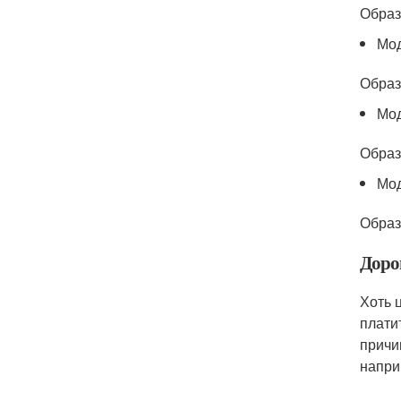
Образ
Мод
Образ
Мо
Образ
Мод
Образ
Доро
Хоть 
плати
причи
напри