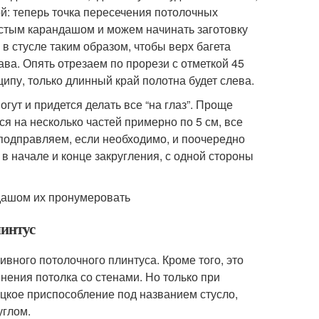
ой: теперь точка пересечения потолочных
остым карандашом и можем начинать заготовку
в стусле таким образом, чтобы верх багета
ава. Опять отрезаем по прорези с отметкой 45
ипу, только длинный край полотна будет слева.
гут и придется делать все “на глаз”. Проще
ся на несколько частей примерно по 5 см, все
 подправляем, если необходимо, и поочередно
в начале и конце закругления, с одной стороны
дашом их пронумеровать
линтус
ного потолочного плинтуса. Кроме того, это
нения потолка со стенами. Но только при
ицкое приспособление под названием стусло,
углом.