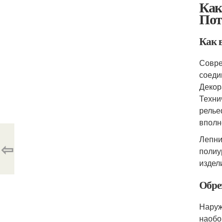
Как
Пот
Как 
Совре
соеди
Декор
Техни
релье
вполн
Лепни
⇦
полиу
издел
Обре
Наруж
наобо