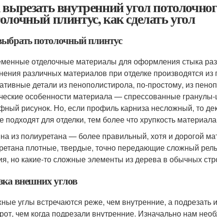
 вырезать внутренний угол потолочного
олочный плинтус, как сделать угол
выбрать потолочный плинтус
менные отделочные материалы для оформления стыка раз
нения различных материалов при отделке производятся из
ативные детали из пенополистирола, по-простому, из пено
ческие особенности материала — спрессованные гранулы-
фный рисунок. Но, если профиль карниза несложный, то д
е подходят для отделки, тем более что хрупкость материала
на из полиуретана — более правильный, хотя и дорогой мат
ретана плотные, твердые, точно передающие сложный ре
ия, но какие-то сложные элементы из дерева в обычных стр
зка внешних углов
ные углы встречаются реже, чем внутренние, а подрезать их
рот, чем когда подрезали внутренние. Изначально нам необх