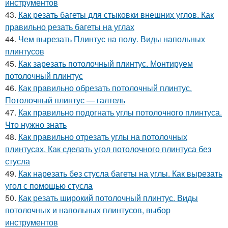
инструментов
43.
Как резать багеты для стыковки внешних углов. Как
правильно резать багеты на углах
44.
Чем вырезать Плинтус на полу. Виды напольных
плинтусов
45.
Как зарезать потолочный плинтус. Монтируем
потолочный плинтус
46.
Как правильно обрезать потолочный плинтус.
Потолочный плинтус — галтель
47.
Как правильно подогнать углы потолочного плинтуса.
Что нужно знать
48.
Как правильно отрезать углы на потолочных
плинтусах. Как сделать угол потолочного плинтуса без
стусла
49.
Как нарезать без стусла багеты на углы. Как вырезать
угол с помощью стусла
50.
Как резать широкий потолочный плинтус. Виды
потолочных и напольных плинтусов, выбор
инструментов