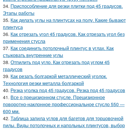
34.
Приспособление для резки плитки под 45 градусов.
Этапы работы
35.
Как делать углы на плинтусах на полу. Какие бывают
плинтуса
36.
Как отрезать угол 45 градусов. Как отрезать угол без
применения стусла
37.
Как соединить потолочный плинтус в углах. Как
стыковать внутренние углы
38.
Отпилить под угло. Как отрезать под углом 45
градусов
39.
Как резать болгаркой металлический уголок.
Технология резки металла болгаркой
40.
Резка уголка под 45 градусов. Резка под 45 градусов
41.
Все о прецизионном стусле. Прецизионное
поворотно-наклонное профессиональное стусло 550 —
600 мм.
42.
Таблица запила углов для багетов для торцовочной
пилы. Виды потолочных и напольных плинтусов, выбор