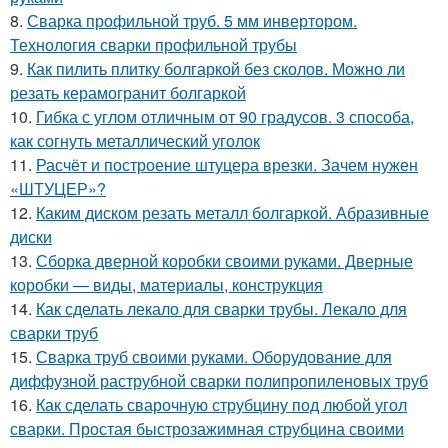
8.
Сварка профильной труб. 5 мм инвертором.
Технология сварки профильной трубы
9.
Как пилить плитку болгаркой без сколов. Можно ли
резать керамогранит болгаркой
10.
Гибка с углом отличным от 90 градусов. 3 способа,
как согнуть металлический уголок
11.
Расчёт и построение штуцера врезки. Зачем нужен
«ШТУЦЕР»?
12.
Каким диском резать металл болгаркой. Абразивные
диски
13.
Сборка дверной коробки своими руками. Дверные
коробки — виды, материалы, конструкция
14.
Как сделать лекало для сварки трубы. Лекало для
сварки труб
15.
Сварка труб своими руками. Оборудование для
диффузной раструбной сварки полипропиленовых труб
16.
Как сделать сварочную струбцину под любой угол
сварки. Простая быстрозажимная струбцина своими