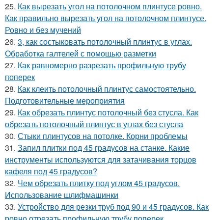
25.
Как вырезать угол на потолочном плинтусе ровно.
Как правильно вырезать угол на потолочном плинтусе.
Ровно и без мучений
26.
3, как состыковать потолочный плинтус в углах.
Обработка галтелей с помощью разметки
27.
Как равномерно разрезать профильную трубу
поперек
28.
Как клеить потолочный плинтус самостоятельно.
Подготовительные мероприятия
29.
Как обрезать плинтус потолочный без стусла. Как
обрезать потолочный плинтус в углах без стусла
30.
Стыки плинтусов на потолке. Корни проблемы
31.
Запил плитки под 45 градусов на станке. Какие
инструменты используются для затачивания торцов
кафеля под 45 градусов?
32.
Чем обрезать плитку под углом 45 градусов.
Использование шлифмашинки
33.
Устройство для резки труб под 90 и 45 градусов. Как
ровно отрезать профильную трубу поперек