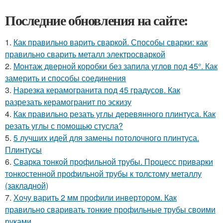
Последние обновления на сайте:
1.
Как правильно варить сваркой. Способы сварки: как
правильно сварить металл электросваркой
2.
Монтаж дверной коробки без запила углов под 45°. Как
замерить и способы соединения
3.
Нарезка керамогранита под 45 градусов. Как
разрезать керамогранит по эскизу
4.
Как правильно резать углы деревянного плинтуса. Как
резать углы с помощью стусла?
5.
5 лучших идей для замены потолочного плинтуса.
Плинтусы
6.
Сварка тонкой профильной трубы. Процесс приварки
тонкостенной профильной трубы к толстому металлу
(закладной)
7.
Хочу варить 2 мм профили инвертором. Как
правильно сваривать тонкие профильные трубы своими
руками