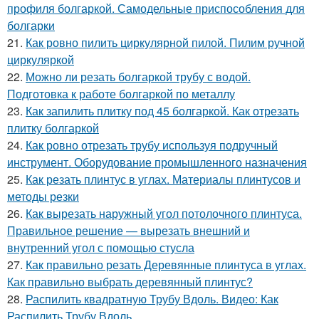
профиля болгаркой. Самодельные приспособления для
болгарки
21.
Как ровно пилить циркулярной пилой. Пилим ручной
циркуляркой
22.
Можно ли резать болгаркой трубу с водой.
Подготовка к работе болгаркой по металлу
23.
Как запилить плитку под 45 болгаркой. Как отрезать
плитку болгаркой
24.
Как ровно отрезать трубу используя подручный
инструмент. Оборудование промышленного назначения
25.
Как резать плинтус в углах. Материалы плинтусов и
методы резки
26.
Как вырезать наружный угол потолочного плинтуса.
Правильное решение — вырезать внешний и
внутренний угол с помощью стусла
27.
Как правильно резать Деревянные плинтуса в углах.
Как правильно выбрать деревянный плинтус?
28.
Распилить квадратную Трубу Вдоль. Видео: Как
Распилить Трубу Вдоль