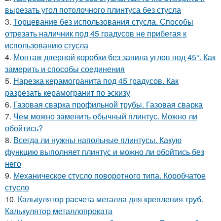
вырезать угол потолочного плинтуса без стусла
3.
Торцевание без использования стусла. Способы
отрезать наличник под 45 градусов не прибегая к
использованию стусла
4.
Монтаж дверной коробки без запила углов под 45°. Как
замерить и способы соединения
5.
Нарезка керамогранита под 45 градусов. Как
разрезать керамогранит по эскизу
6.
Газовая сварка профильной трубы. Газовая сварка
7.
Чем можно заменить обычный плинтус. Можно ли
обойтись?
8.
Всегда ли нужны напольные плинтусы. Какую
функцию выполняет плинтус и можно ли обойтись без
него
9.
Механическое стусло поворотного типа. Коробчатое
стусло
10.
Калькулятор расчета металла для крепления труб.
Калькулятор металлопроката