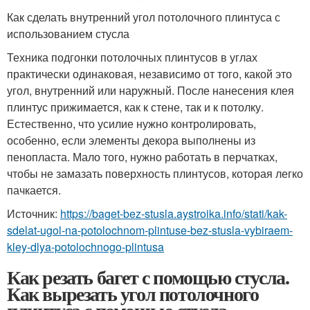
Как сделать внутренний угол потолочного плинтуса с
использованием стусла
Техника подгонки потолочных плинтусов в углах
практически одинаковая, независимо от того, какой это
угол, внутренний или наружный. После нанесения клея
плинтус прижимается, как к стене, так и к потолку.
Естественно, что усилие нужно контролировать,
особенно, если элементы декора выполнены из
пенопласта. Мало того, нужно работать в перчатках,
чтобы не замазать поверхность плинтусов, которая легко
пачкается.
Источник:
https://baget-bez-stusla.aystroika.info/stati/kak-
sdelat-ugol-na-potolochnom-plintuse-bez-stusla-vybiraem-
kley-dlya-potolochnogo-plintusa
Как резать багет с помощью стусла.
Как вырезать угол потолочного