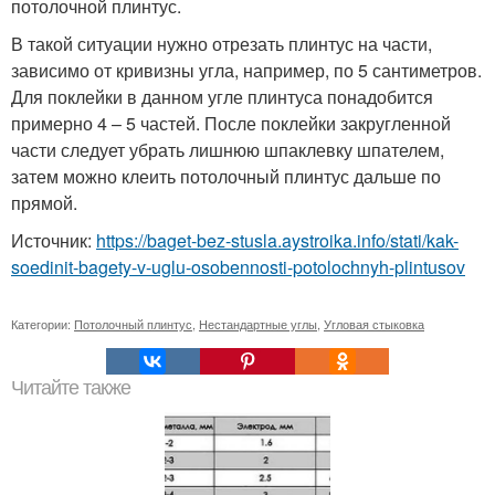
потолочной плинтус.
В такой ситуации нужно отрезать плинтус на части,
зависимо от кривизны угла, например, по 5 сантиметров.
Для поклейки в данном угле плинтуса понадобится
примерно 4 – 5 частей. После поклейки закругленной
части следует убрать лишнюю шпаклевку шпателем,
затем можно клеить потолочный плинтус дальше по
прямой.
Источник:
https://baget-bez-stusla.aystroika.info/stati/kak-
soedinit-bagety-v-uglu-osobennosti-potolochnyh-plintusov
Категории:
Потолочный плинтус
,
Нестандартные углы
,
Угловая стыковка
Читайте также