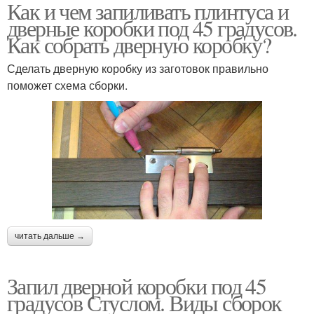
Как и чем запиливать плинтуса и
Коробки по шагам
Дверная коробка
дверные коробки под 45 градусов.
Как собрать дверную коробку?
Сделать дверную коробку из заготовок правильно
поможет схема сборки.
Коробки с доборами
читать дальше →
Запил дверной коробки под 45
градусов Стуслом. Виды сборок