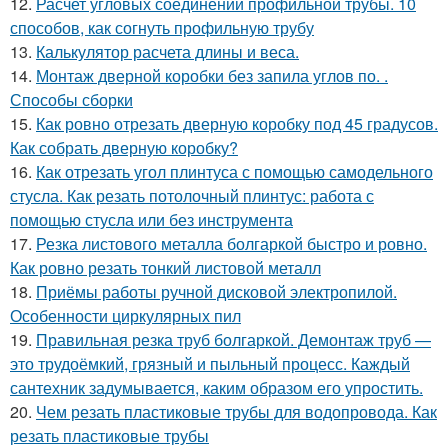
12.
Расчет угловых соединений профильной трубы. 10
способов, как согнуть профильную трубу
13.
Калькулятор расчета длины и веса.
14.
Монтаж дверной коробки без запила углов по. .
Способы сборки
15.
Как ровно отрезать дверную коробку под 45 градусов.
Как собрать дверную коробку?
16.
Как отрезать угол плинтуса с помощью самодельного
стусла. Как резать потолочный плинтус: работа с
помощью стусла или без инструмента
17.
Резка листового металла болгаркой быстро и ровно.
Как ровно резать тонкий листовой металл
18.
Приёмы работы ручной дисковой электропилой.
Особенности циркулярных пил
19.
Правильная резка труб болгаркой. Демонтаж труб —
это трудоёмкий, грязный и пыльный процесс. Каждый
сантехник задумывается, каким образом его упростить.
20.
Чем резать пластиковые трубы для водопровода. Как
резать пластиковые трубы