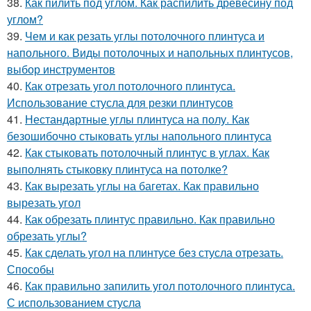
38.
Как пилить под углом. Как распилить древесину под
углом?
39.
Чем и как резать углы потолочного плинтуса и
напольного. Виды потолочных и напольных плинтусов,
выбор инструментов
40.
Как отрезать угол потолочного плинтуса.
Использование стусла для резки плинтусов
41.
Нестандартные углы плинтуса на полу. Как
безошибочно стыковать углы напольного плинтуса
42.
Как стыковать потолочный плинтус в углах. Как
выполнять стыковку плинтуса на потолке?
43.
Как вырезать углы на багетах. Как правильно
вырезать угол
44.
Как обрезать плинтус правильно. Как правильно
обрезать углы?
45.
Как сделать угол на плинтусе без стусла отрезать.
Способы
46.
Как правильно запилить угол потолочного плинтуса.
С использованием стусла