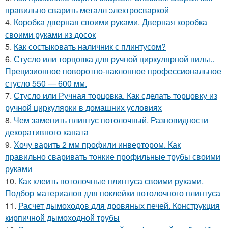
правильно сварить металл электросваркой
4.
Коробка дверная своими руками. Дверная коробка
своими руками из досок
5.
Как состыковать наличник с плинтусом?
6.
Стусло или торцовка для ручной циркулярной пилы..
Прецизионное поворотно-наклонное профессиональное
стусло 550 — 600 мм.
7.
Стусло или Ручная торцовка. Как сделать торцовку из
ручной циркулярки в домашних условиях
8.
Чем заменить плинтус потолочный. Разновидности
декоративного каната
9.
Хочу варить 2 мм профили инвертором. Как
правильно сваривать тонкие профильные трубы своими
руками
10.
Как клеить потолочные плинтуса своими руками.
Подбор материалов для поклейки потолочного плинтуса
11.
Расчет дымоходов для дровяных печей. Конструкция
кирпичной дымоходной трубы