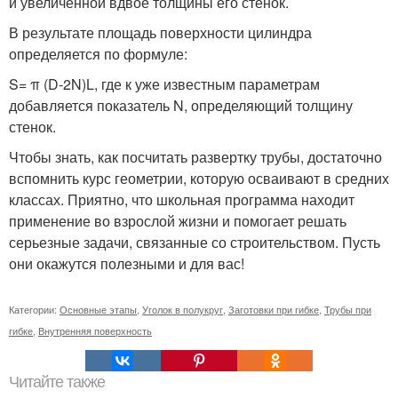
и увеличенной вдвое толщины его стенок.
В результате площадь поверхности цилиндра
определяется по формуле:
S= π (D-2N)L, где к уже известным параметрам
добавляется показатель N, определяющий толщину
стенок.
Чтобы знать, как посчитать развертку трубы, достаточно
вспомнить курс геометрии, которую осваивают в средних
классах. Приятно, что школьная программа находит
применение во взрослой жизни и помогает решать
серьезные задачи, связанные со строительством. Пусть
они окажутся полезными и для вас!
Категории:
Основные этапы
,
Уголок в полукруг
,
Заготовки при гибке
,
Трубы при
гибке
,
Внутренняя поверхность
Читайте также