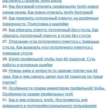
распилить стальную трубу вдоль
24.
Как болгаркой отпилить профильную трубу ровно
одним резом. Как ровно отрезать трубу болгаркой
25.
Как приклеить потолочный плинтус на различные
поверхности. Подготовка к наклейке
26.
Как обрезать плинтус потолочный без стусла. Как
обрезать потолочный плинтус в углах без стусла
27.
Отрезание угла потолочного плинтуса с помощью
стусла. Как вырезать угол потолочного плинтуса с
помощью стусла
28.
Изгиб профильной трубы под 45 градусов. Суть
работы и основные ошибки
29.
Нужны идеи и хитрости по зарезке плитки под 45
град. Как и чем сделать запил под 45 градусов на торце
плитки?
30.
Особенности сварки инвертором профильной трубы.
Особенности сварки профильных труб
31.
Как и чем отрезать трубу. Инструменты для
домашнего и полупрофессионального пользования