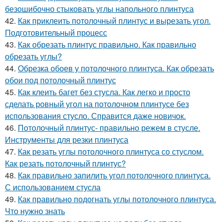
безошибочно стыковать углы напольного плинтуса
42.
Как приклеить потолочный плинтус и вырезать угол.
Подготовительный процесс
43.
Как обрезать плинтус правильно. Как правильно
обрезать углы?
44.
Обрезка обоев у потолочного плинтуса. Как обрезать
обои под потолочный плинтус
45.
Как клеить багет без стусла. Как легко и просто
сделать ровный угол на потолочном плинтусе без
использования стусло. Справится даже новичок.
46.
Потолочный плинтус- правильно режем в стусле.
Инструменты для резки плинтуса
47.
Как резать углы потолочного плинтуса со стуслом.
Как резать потолочный плинтус?
48.
Как правильно запилить угол потолочного плинтуса.
С использованием стусла
49.
Как правильно подогнать углы потолочного плинтуса.
Что нужно знать