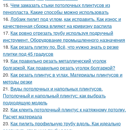
15.
Чем замазать стыки потолочных плинтусов из
пенопласта. Какие способы можно использовать
16.
Лобзик пилит под углом, как исправить. Как износ и
качественная сборка влияют на кривизну распила
17.
Как ровно отрезать трубу используя подручный
инструмент. Оборудование промышленного назначения
18.
Как резать плитку по. Всё, что нужно знать о резке
плитки под 45 градусов
19.
Как правильно резать металлический уголок
болгаркой. Как правильно резать уголок болгаркой?
20.
Как резать плинтус в углах. Материалы плинтусов и
методы резки
21.
Виды потолочных и напольных плинтусов.
Потолочный и напольный плинтус: как выбрать
подходящую модель
22.
Как клеить потолочный плинтус к натяжному потолку.
Расчет материала
23.
Как пилить профильную трубу вдоль. Как идеально