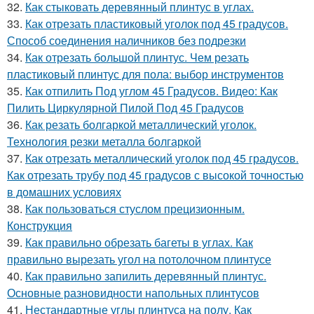
32.
Как стыковать деревянный плинтус в углах.
33.
Как отрезать пластиковый уголок под 45 градусов.
Способ соединения наличников без подрезки
34.
Как отрезать большой плинтус. Чем резать
пластиковый плинтус для пола: выбор инструментов
35.
Как отпилить Под углом 45 Градусов. Видео: Как
Пилить Циркулярной Пилой Под 45 Градусов
36.
Как резать болгаркой металлический уголок.
Технология резки металла болгаркой
37.
Как отрезать металлический уголок под 45 градусов.
Как отрезать трубу под 45 градусов с высокой точностью
в домашних условиях
38.
Как пользоваться стуслом прецизионным.
Конструкция
39.
Как правильно обрезать багеты в углах. Как
правильно вырезать угол на потолочном плинтусе
40.
Как правильно запилить деревянный плинтус.
Основные разновидности напольных плинтусов
41.
Нестандартные углы плинтуса на полу. Как