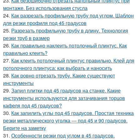
23.
Как безошибочно отрезать напольный плинтус при
монтаже. Без использования стусла
24.
Как разрезать профильную трубу под углом. Шаблон
для резки профиля под 45 градусов
25.
Разрезать профильную трубу в длину. Технология
резки труб в размер
26.
Как правильно наклеить потолочный плинтус. Как
правильно клеить?
27.
Как клеить потолочный плинтус правильно. Клей для
потолочного плинтуса: как выбрать и наносить
28.
Как ровно отрезать трубу. Какие существуют
инструменты
29.
Запил плитки под 45 градусов на станке. Какие
инструменты используются для затачивания торцов
кафеля под 45 градусов?
30.
Как запилить углы под 45 градусов. Простая техника
резки металлического уголка — под 45 и 90 градусов.
Берите на заметку
31.
Особенности резки под углом в 45 градусов.