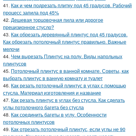
41.
Как и чем подрезать плитку под 45 градусов. Рабочий
процесс запила под 45%
42.
Дешевая торцовочная пила или дорогое
прецизионное стусло?
43.
Как обрезать деревянный плинтус под 45 градусов.
Как обрезать потолочный плинтус правильно. Важные
мелочи
44.
Чем вырезать Плинтус на полу. Виды напольных
плинтусов
45.
Потолочный плинтус в ванной комнате. Советы, как
выбрать плинтус в ванную комнату и туалет
46.
Как резать потолочный плинтус в углах с помощью
стусла. Материал изготовления и название
47.
Как резать плинтус в углах без стусла. Как сделать
углы потолочного багета без стусла
48.
Как соединить багеты в углу. Особенности
потолочных плинтусов
49.
Как отрезать потолочный плинтус, если углы не 90