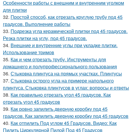
Особенности работы с внешним и внутренним уголком
для плитки
32.
Простой способ, как отрезать круглую трубу под 45
градусов. Выполнение работы
33.
Подрезка угла керамической плитки под 45 градусов.
Резка плитки на углу, под 45 градусов.
34.
Внешние и внутренние углы при укладке плитки.
Использование тримов
35.
Как и чем отрезать трубу. Инструменты для
домашнего и полупрофессионального пользования
36.
Стыковка плинтуса на прямых участках. Плинтусы
37.
Стыковка острого угла на примере напольного
плинтуса. Стыковка плинтусов в углах: вопросы и ответы
38.
Как правильно отрезать угол 45 градусов. Как
отрезать угол 45 градусов
39.
Как ровно запилить дверную коробку под 45
градусов. Как запилить дверную коробку под 45 градусов
40.
Как отпилить Под углом 45 Градусов. Видео: Как
Пилить Циркулярной Пилой Под 45 Градусов