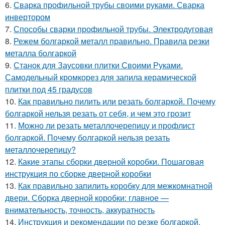
6.
Сварка профильной трубы своими руками. Сварка
инвертором
7.
Способы сварки профильной трубы. Электродуговая
8.
Режем болгаркой металл правильно. Правила резки
металла болгаркой
9.
Станок для Заусовки плитки Своими Руками.
Самодельный кромкорез для запила керамической
плитки под 45 градусов
10.
Как правильно пилить или резать болгаркой. Почему
болгаркой нельзя резать от себя, и чем это грозит
11.
Можно ли резать металлочерепицу и профлист
болгаркой. Почему болгаркой нельзя резать
металлочерепицу?
12.
Какие этапы сборки дверной коробки. Пошаговая
инструкция по сборке дверной коробки
13.
Как правильно запилить коробку для межкомнатной
двери. Сборка дверной коробки: главное —
внимательность, точность, аккуратность
14.
Инструкция и рекомендации по резке болгаркой.