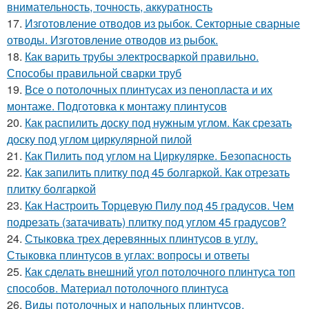
внимательность, точность, аккуратность
17.
Изготовление отводов из рыбок. Секторные сварные
отводы. Изготовление отводов из рыбок.
18.
Как варить трубы электросваркой правильно.
Способы правильной сварки труб
19.
Все о потолочных плинтусах из пенопласта и их
монтаже. Подготовка к монтажу плинтусов
20.
Как распилить доску под нужным углом. Как срезать
доску под углом циркулярной пилой
21.
Как Пилить под углом на Циркулярке. Безопасность
22.
Как запилить плитку под 45 болгаркой. Как отрезать
плитку болгаркой
23.
Как Настроить Торцевую Пилу под 45 градусов. Чем
подрезать (затачивать) плитку под углом 45 градусов?
24.
Стыковка трех деревянных плинтусов в углу.
Стыковка плинтусов в углах: вопросы и ответы
25.
Как сделать внешний угол потолочного плинтуса топ
способов. Материал потолочного плинтуса
26.
Виды потолочных и напольных плинтусов.