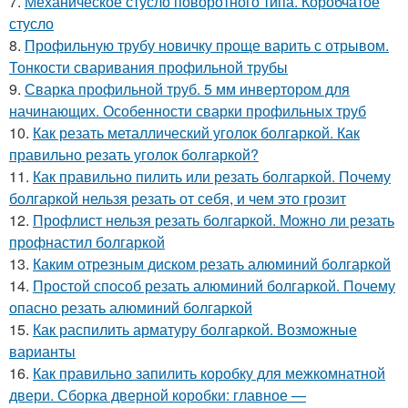
7.
Механическое стусло поворотного типа. Коробчатое
стусло
8.
Профильную трубу новичку проще варить с отрывом.
Тонкости сваривания профильной трубы
9.
Сварка профильной труб. 5 мм инвертором для
начинающих. Особенности сварки профильных труб
10.
Как резать металлический уголок болгаркой. Как
правильно резать уголок болгаркой?
11.
Как правильно пилить или резать болгаркой. Почему
болгаркой нельзя резать от себя, и чем это грозит
12.
Профлист нельзя резать болгаркой. Можно ли резать
профнастил болгаркой
13.
Каким отрезным диском резать алюминий болгаркой
14.
Простой способ резать алюминий болгаркой. Почему
опасно резать алюминий болгаркой
15.
Как распилить арматуру болгаркой. Возможные
варианты
16.
Как правильно запилить коробку для межкомнатной
двери. Сборка дверной коробки: главное —