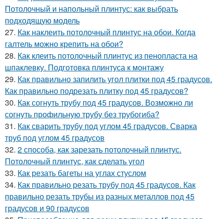
Потолочный и напольный плинтус: как выбрать
подходящую модель
27.
Как наклеить потолочный плинтус на обои. Когда
галтель можно крепить на обои?
28.
Как клеить потолочный плинтус из пенопласта на
шпаклевку. Подготовка плинтуса к монтажу
29.
Как правильно запилить угол плитки под 45 градусов.
Как правильно подрезать плитку под 45 градусов?
30.
Как согнуть трубу под 45 градусов. Возможно ли
согнуть профильную трубу без трубогиба?
31.
Как сварить трубу под углом 45 градусов. Сварка
труб под углом 45 градусов
32.
2 способа, как зарезать потолочный плинтус.
Потолочный плинтус, как сделать угол
33.
Как резать багеты на углах стуслом
34.
Как правильно резать трубу под 45 градусов. Как
правильно резать трубы из разных металлов под 45
градусов и 90 градусов