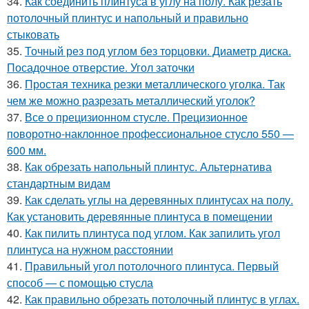
34.
Как соединить плинтуса в углу на полу. Как резать
потолочный плинтус и напольный и правильно
стыковать
35.
Точный рез под углом без торцовки. Диаметр диска.
Посадочное отверстие. Угол заточки
36.
Простая техника резки металлического уголка. Так
чем же можно разрезать металлический уголок?
37.
Все о прецизионном стусле. Прецизионное
поворотно-наклонное профессиональное стусло 550 —
600 мм.
38.
Как обрезать напольный плинтус. Альтернатива
стандартным видам
39.
Как сделать углы на деревянных плинтусах на полу.
Как установить деревянные плинтуса в помещении
40.
Как пилить плинтуса под углом. Как запилить угол
плинтуса на нужном расстоянии
41.
Правильный угол потолочного плинтуса. Первый
способ — с помощью стусла
42.
Как правильно обрезать потолочный плинтус в углах.