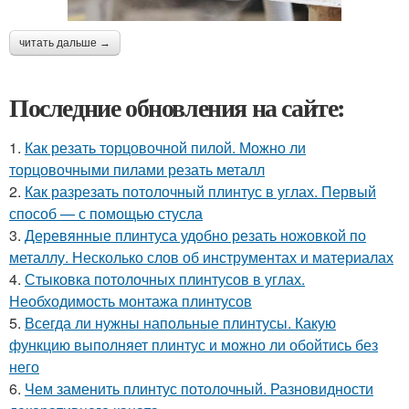
читать дальше →
Последние обновления на сайте:
1.
Как резать торцовочной пилой. Можно ли
торцовочными пилами резать металл
2.
Как разрезать потолочный плинтус в углах. Первый
способ — с помощью стусла
3.
Деревянные плинтуса удобно резать ножовкой по
металлу. Несколько слов об инструментах и материалах
4.
Стыковка потолочных плинтусов в углах.
Необходимость монтажа плинтусов
5.
Всегда ли нужны напольные плинтусы. Какую
функцию выполняет плинтус и можно ли обойтись без
него
6.
Чем заменить плинтус потолочный. Разновидности