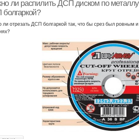
но ли распилить ДСП диском по металлу б
 болгаркой?
 ли отрезать ДСП болгаркой так, что бы срез был ровным и
При
Неродные диски
Резьба на болгарке
иях?