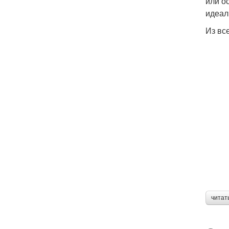
или о
идеал
Из вс
читат