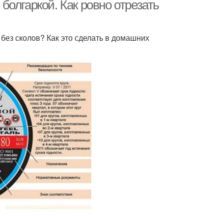
олгаркой. Как ровно отрезать
 без сколов? Как это сделать в домашних
способления для
Болгарка для левши
болгарки