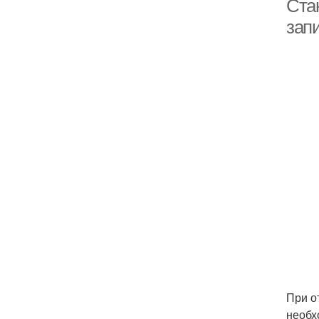
Ста
зап
При о
необх