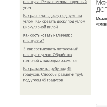
Мож
плинтуса. Резка стуслом: наружный
угол
ДСП
Как распилить доску под нужным
Можно
углом. Как срезать доску под углом
услов
циркулярной пилой
Как состыковать наличник с
плинтусом?
3, как состыковать потолочный
плинтус в углах. Обработка
галтелей с помощью разметки
Как разметить трубу под 45
градусов. Способы разметки труб
под углом 45 градусов