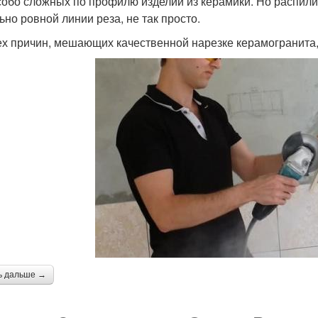
собо сложных по профилю изделий из керамики. Но распилит
ьно ровной линии реза, не так просто.
ех причин, мешающих качественной нарезке керамогранита
ь дальше →