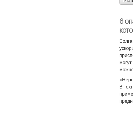
читат
6 оп
кот
Болга
ускор
присп
могут
можно
«Неро
В тех
приме
предн