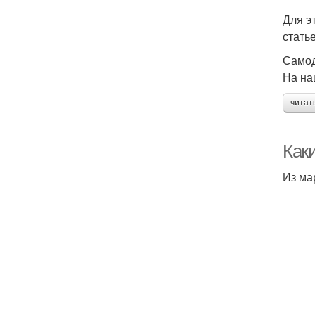
Для э
стать
Самод
На на
читат
Как
Из ма