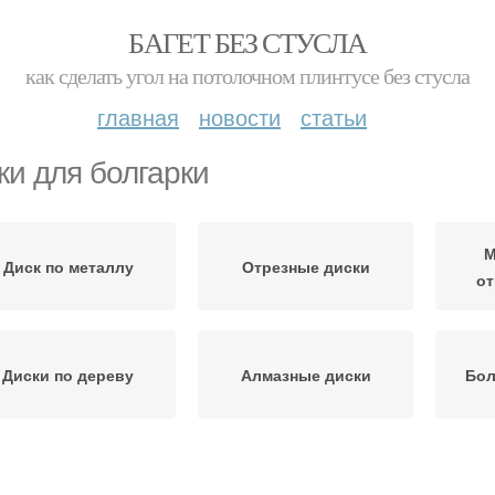
БАГЕТ БЕЗ СТУСЛА
как сделать угол на потолочном плинтусе без стусла
главная
новости
статьи
ки для болгарки
М
Диск по металлу
Отрезные диски
от
Диски по дереву
Алмазные диски
Бол
олгарка для резки
Диск по бетону
Ди