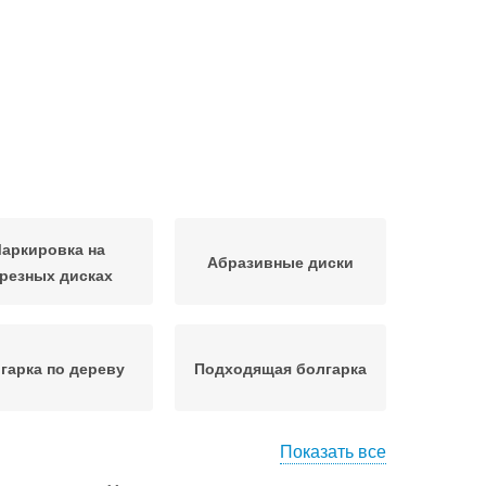
аркировка на
Абразивные диски
резных дисках
гарка по дереву
Подходящая болгарка
Показать все
ск для болгарки
Диск по дереву