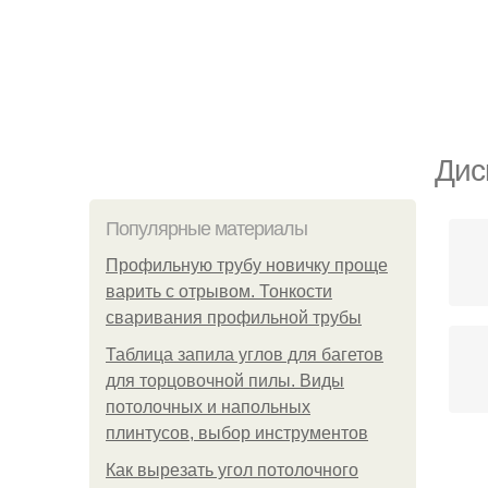
Дис
Популярные материалы
Профильную трубу новичку проще
варить с отрывом. Тонкости
сваривания профильной трубы
Таблица запила углов для багетов
для торцовочной пилы. Виды
потолочных и напольных
плинтусов, выбор инструментов
Как вырезать угол потолочного
Б