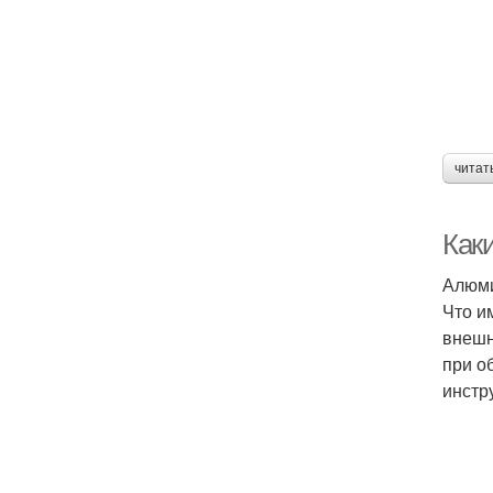
читат
Как
Алюми
Что и
внешн
при о
инстр