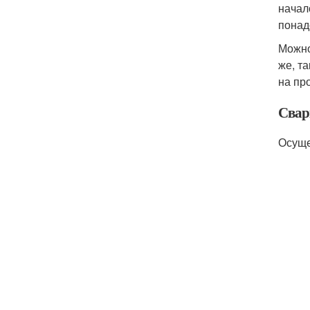
начал
понад
Можно
же, т
на пр
Свар
Осуще