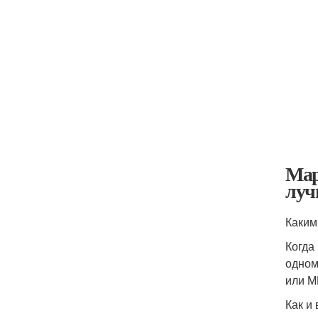
Мар
луч
Каким
Когда
одном
или М
Как и