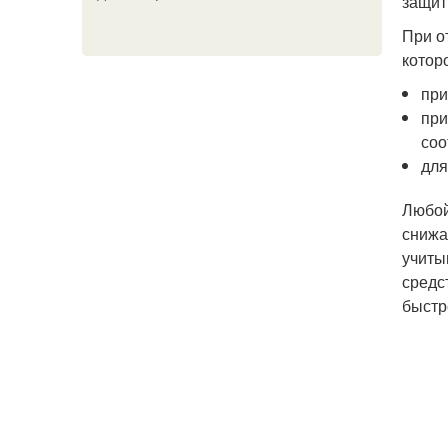
защит
При о
котор
при
при
соо
для
Любой
снижа
учиты
средс
быстр