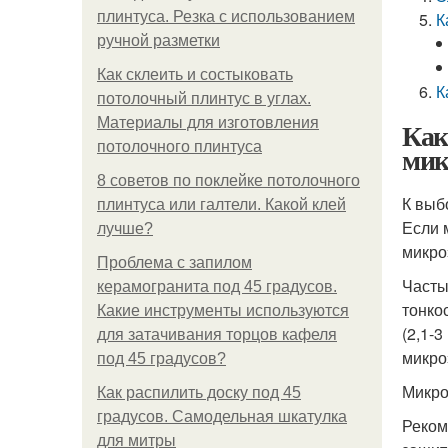
плинтуса. Резка с использованием
К
ручной разметки
Как склеить и состыковать
К
потолочный плинтус в углах.
Материалы для изготовления
Как
потолочного плинтуса
мик
8 советов по поклейке потолочного
К выб
плинтуса или галтели. Какой клей
Если 
лучше?
микро
Проблема с запилом
Часты
керамогранита под 45 градусов.
тонко
Какие инструменты используются
(2,1-
для затачивания торцов кафеля
микро
под 45 градусов?
Микро
Как распилить доску под 45
градусов. Самодельная шкатулка
Реком
для митры