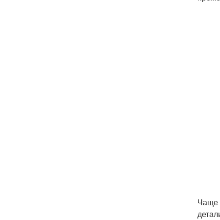
Чаще 
детал