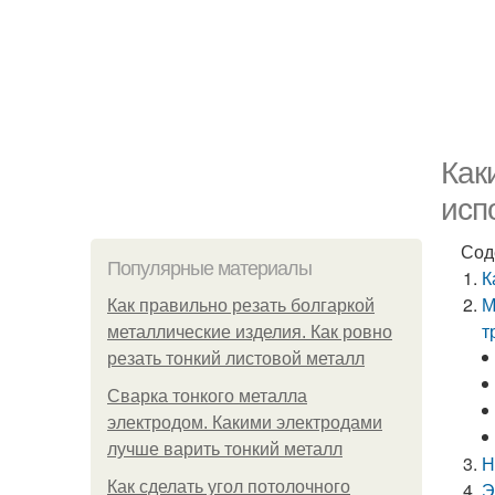
Как
исп
Сод
Популярные материалы
К
М
Как правильно резать болгаркой
т
металлические изделия. Как ровно
резать тонкий листовой металл
Сварка тонкого металла
электродом. Какими электродами
лучше варить тонкий металл
Н
Как сделать угол потолочного
Э