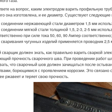
ного газа.
твете на вопрос, каким электродом варить профильную труб
ого она изготовлена, и ее диаметр. Существуют следующие 
 соединении нержавеющей стали диаметром 1,5 мм использу
 соединении мягкой стали толщиной 1,5, 2-3, 2-5 мм использ
тветственно при силе тока 50, 60, 90 Ампер соответственно
 сваривания чугунных изделий применяется проводник 2,5 м
 сварщик должен знать, как правильно варить сваркой элек
ющий прочность сварочного шва. При проведении работ шл
вать, что сварочный шов должен зачищаться после остыва
твами, борющимися с проявлением коррозии. Это связано с
ее ржавеет и теряет свою прочность.