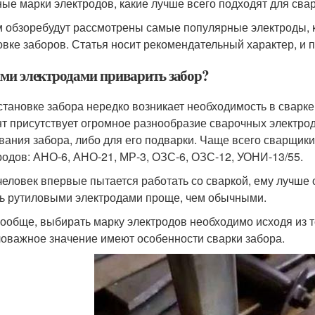
ные марки электродов, какие лучше всего подходят для свар
м обзоребудут рассмотрены самые популярные электроды, 
овке заборов. Статья носит рекомендательный характер, и
ми электродами приварить забор?
становке забора нередко возникает необходимость в сварке
т присутствует огромное разнообразие сварочных электрод
вания забора, либо для его подварки. Чаще всего сварщик
родов: АНО-6, АНО-21, МР-3, ОЗС-6, ОЗС-12, УОНИ-13/55.
человек впервые пытается работать со сваркой, ему лучше 
ь рутиловыми электродами проще, чем обычными.
вообще, выбирать марку электродов необходимо исходя из тог
оважное значение имеют особенности сварки забора.