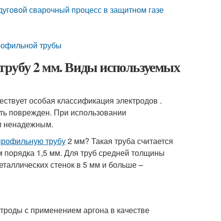
дуговой сварочный процесс в защитном газе
профильной трубы
трубу 2 мм. Виды используемых
ствует особая классификация электродов .
ыть поврежден. При использовании
и ненадежным.
профильную трубу
2 мм? Такая труба считается
м порядка 1,5 мм. Для труб средней толщины
еталлических стенок в 5 мм и больше –
троды с применением аргона в качестве