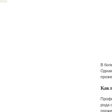
В бол
Однак
проже
Как 
Профи
рода 
проже