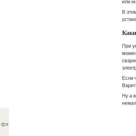
или и
В это
устан
Каки
При у
момен
свари
элект
Если 
Варит
Ну а 
немал
⇦